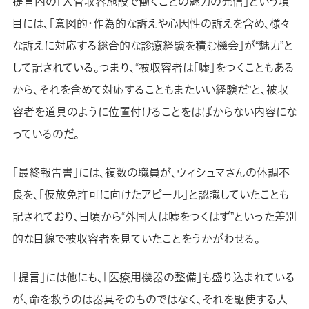
提言内の「入管収容施設で働くことの魅力の発信」という項
目には、「意図的・作為的な訴えや心因性の訴えを含め、様々
な訴えに対応する総合的な診療経験を積む機会」が“魅力”と
して記されている。つまり、“被収容者は「嘘」をつくこともある
から、それを含めて対応することもまたいい経験だ”と、被収
容者を道具のように位置付けることをはばからない内容にな
っているのだ。
「最終報告書」には、複数の職員が、ウィシュマさんの体調不
良を、「仮放免許可に向けたアピール」と認識していたことも
記されており、日頃から“外国人は嘘をつくはず”といった差別
的な目線で被収容者を見ていたことをうかがわせる。
「提言」には他にも、「医療用機器の整備」も盛り込まれている
が、命を救うのは器具そのものではなく、それを駆使する人