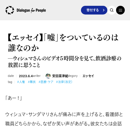
寄付する
【エッセイ】「嘘」をついているのは
誰なのか
―ウィシュマさんのビデオ５時間分を見て、飲酒診療の
放置に思うこと
date
2023.6.4
writer
安田菜津紀
category
エッセイ
tag
#人権
#難民
#医療・ケア
#法律（改定）
「あー！」
ウィシュマ・サンダマリさんが痛みに声を上げると、看護師と
職員どちらかから、なぜか笑い声があがる。彼女たちは会話