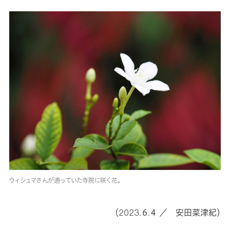
ウィシュマさんが通っていた寺院に咲く花。
（2023.６.４ ／ 安田菜津紀）