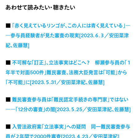
あわせて読みたい・聴きたい
■
「赤く見えているリンゴが、この人には青く見えている」―
―参与員経験者が見た審査の現実[2023.６.３／安田菜津
紀、佐藤慧]
■
不可解な「訂正」、立法事実はどこへ？ 柳瀬参与員の「１
年半で対面500件」難民審査、法務大臣発言は「可能」から
「不可能」に[2023.５.31／安田菜津紀、佐藤慧]
■
難民審査参与員は「難民認定手続きの専門家」ではない
――「12分の審査」の闇[2023.５.25／安田菜津紀、佐藤慧]
■
入管法政府案「立法事実」への疑問 同一難民審査参与
員が２年間で2000件審査[2023.４.23／安田菜津紀]