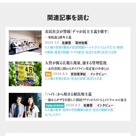
関連記事を読む
市民社会が警鐘「デマが民主主義を壊す」
―参院選と排外主義
2025.7.9
佐藤慧
取材短報
#人権
#差別
#難民
#収容問題
#ヘイトクライム
#子ども・教育
#貧困・格差
#医療・ケア
#政治・社会
#法律（改定）
#日本
入管が握る広範な裁量、強まる管理監視
―永住資格に関わるガイドライン改定案の中身とは
2026.8.6
安田菜津紀
インタビュー
#人権
#差別
#政治・社会
#法律（改定）
#日本
「ヘイト」から始まる植民地主義
―海からガザを目指した韓国アクティビストたちとイスラエルの暴力
2026.8.3
佐藤慧
インタビュー
#人権
#戦争・紛争
#平和構築
#政治・社会
#朝鮮半島
#パレスチナ