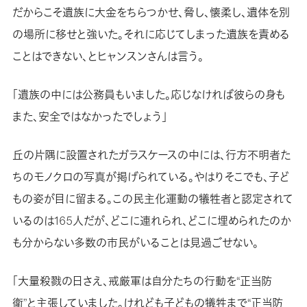
だからこそ遺族に大金をちらつかせ、脅し、懐柔し、遺体を別
の場所に移せと強いた。それに応じてしまった遺族を責める
ことはできない、とヒャンスンさんは言う。
「遺族の中には公務員もいました。応じなければ彼らの身も
また、安全ではなかったでしょう」
丘の片隅に設置されたガラスケースの中には、行方不明者た
ちのモノクロの写真が掲げられている。やはりそこでも、子ど
もの姿が目に留まる。この民主化運動の犠牲者と認定されて
いるのは165人だが、どこに連れられ、どこに埋められたのか
も分からない多数の市民がいることは見過ごせない。
「大量殺戮の日さえ、戒厳軍は自分たちの行動を“正当防
衛”と主張していました。けれども子どもの犠牲まで“正当防