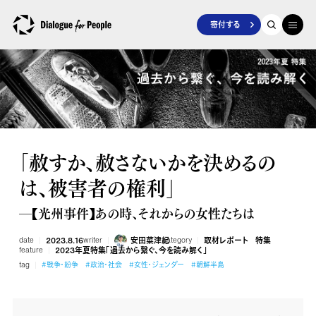
寄付する
「赦すか、赦さないかを決めるの
は、被害者の権利」
―【光州事件】あの時、それからの女性たちは
date
2023.8.16
writer
安田菜津紀
category
取材レポート
特集
feature
2023年夏特集「過去から繋ぐ、今を読み解く」
tag
#戦争・紛争
#政治・社会
#女性・ジェンダー
#朝鮮半島