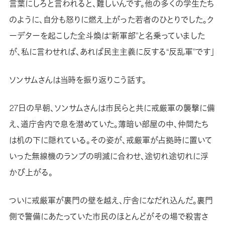
言葉にしろと言われると、難しいんです。他の多くの学生たち
のように、自分も怒りに燃え上がった若者のひとりでした。ク
ーデターを起こした全斗煥は“新軍部”と名乗っていました
が、私に言わせれば、あれば民主主義に反する“反乱軍”です」
ソンサムさんは当時を振り返りこう話す。
27日の早朝、ソンサムさんは市民らと共に戒厳軍の襲撃に備
え、道庁舎内で息を潜めていた。薄暗い部屋の中、仲間たち
は机の下に隠れている。その姿が、戒厳軍が占拠時に置いて
いった無線機のランプの明滅に合わせ、途切れ途切れに浮
かび上がる。
ついに戒厳軍が裏門の壁を越え、庁舎になだれ込んだ。裏門
側で警備にあたっていた市民のほとんどがその場で殺害さ