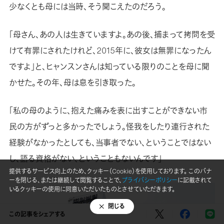
少なくとも母には当時、そう聞こえたのだろう。
「母さん、あの人は生きていますよ。あの後、捕まって拷問を受
けて有罪にされたけれど、2015年に、彼女は無罪になったん
ですよ」と、ヒャンスンさんは知っている限りのことを母に聞
かせた。その年、母は息を引き取った。
「私の母のように、抱えた痛みを表に出すことができない市
民の方がずっと多かったでしょう。怪我をしたり連行された
経験がなかったとしても、当事者でない、ということではない
し、語る資格がない、ということもないんです」
提供するサービス向上のため、クッキー（Cookie）を使用しております。 このバナ
ーを閉じる、または継続して閲覧することで、
プライバシーポリシー
に記載されて
いるクッキーの使用に同意いただいたものとさせていただきます。
閉じる
この記事をシェアする