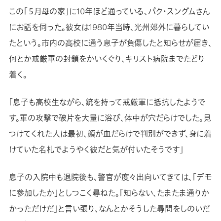
この「５月母の家」に10年ほど通っている、パク・スングムさん
にお話を伺った。彼女は1980年当時、光州郊外に暮らしてい
たという。市内の高校に通う息子が負傷したと知らせが届き、
何とか戒厳軍の封鎖をかいくぐり、キリスト病院までたどり
着く。
「息子も高校生ながら、銃を持って戒厳軍に抵抗したようで
す。軍の攻撃で破片を大量に浴び、体中が穴だらけでした。見
つけてくれた人は最初、顔が血だらけで判別ができず、身に着
けていた名札でようやく彼だと気が付いたそうです」
息子の入院中も退院後も、警官が度々出向いてきては、「デモ
に参加したか」としつこく尋ねた。「知らない、たまたま通りか
かっただけだ」と言い張り、なんとかそうした尋問をしのいだ