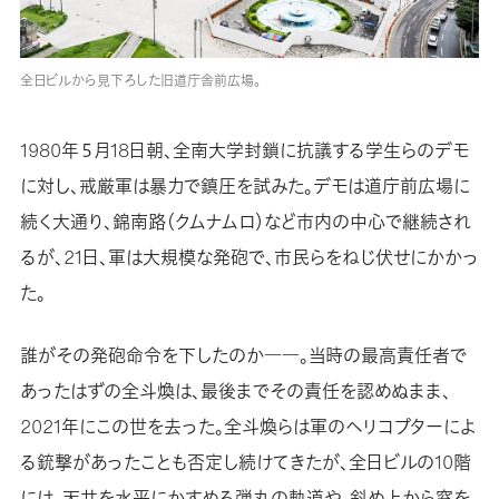
全日ビルから見下ろした旧道庁舎前広場。
1980年５月18日朝、全南大学封鎖に抗議する学生らのデモ
に対し、戒厳軍は暴力で鎮圧を試みた。デモは道庁前広場に
続く大通り、錦南路（クムナムロ）など市内の中心で継続され
るが、21日、軍は大規模な発砲で、市民らをねじ伏せにかかっ
た。
誰がその発砲命令を下したのか――。当時の最高責任者で
あったはずの全斗煥は、最後までその責任を認めぬまま、
2021年にこの世を去った。全斗煥らは軍のヘリコプターによ
る銃撃があったことも否定し続けてきたが、全日ビルの10階
には、天井を水平にかすめる弾丸の軌道や、斜め上から窓を