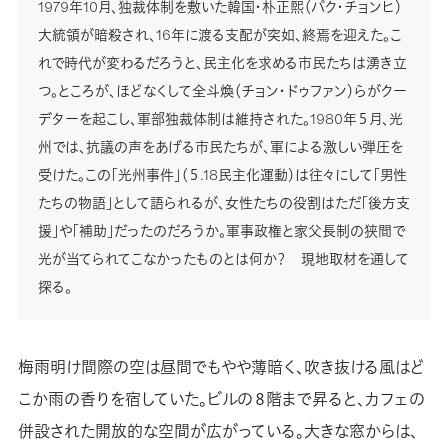
1979年10月、独裁体制を敷いた韓国・朴正煕（パク・チョンヒ）
大統領が暗殺され、16年に渡る支配が突如、終焉を迎えた。こ
れで時代が変わるだろうと、民主化を求める市民たちは湧き立
つ。ところが、ほどなくして全斗煥（チョン・ドゥファン）らがクー
デターを起こし、軍部独裁体制は維持された。1980年５月、光
州では、抗議の声をあげる市民たちが、軍による激しい弾圧を
受けた。この「光州事件」（５.18民主化運動）は往々にして「男性
たちの物語」として語られるが、女性たちの役割はただ「後方支
援」や「補助」だったのだろうか。軍事政権と家父長制の狭間で
光が当てられてこなかったものとは何か？ 現地取材を通して
探る。
梅雨明け間際の空は昼間でもやや薄暗く、吹き抜ける風はど
こか雨の香りを宿していた。ビルの８階まで昇ると、カフェの
併設された開放的な空間が広がっている。大きな窓からは、