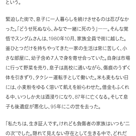
という。
緊迫した街で、息子に一人暮らしを続けさせるのは忍びなか
った。「どうせ死ぬなら、みなで一緒に死のう」――。そんな覚
悟でスングムさんは、1980年10月、家族全員で街に越した。
釜ひとつだけを持ちやってきた一家の生活は常に苦しく、小
さな部屋に、幼子含め７人で身を寄せ合っていた。自身は市場
に行って野菜を売り、息子は高校に通いながら、傷痕のうずく
体を引きずり、タクシー運転手として働いた。米も麦もない日
には、小麦粉をゆるく溶いて飢えを紛らわせた。借金もふくれ
る中、いつしか夫は酒浸りになり、87年に亡くなる。そして息
子も後遺症が悪化し、95年にこの世を去った。
「私たちは、生き証人です。けれども負傷者の家族はいつも“二
の次”でした。隠れて見えない存在として生きる中で、どれだ