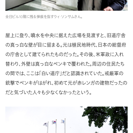
全日ビル10階に残る弾痕を指すウィ·ソンサムさん。
屋上に登り、噴水を中央に据えた広場を見渡すと、旧道庁舎
の真っ白な壁が目に留まる。元は植民地時代、日本の総督府
の庁舎として建てられたものだった。その後、米軍政に入れ
替わり、外壁は真っ白なペンキで覆われた。周辺の住民たち
の間では、ここは「白い道庁」だと認識されていた。戒厳軍の
銃撃でペンキがはがれ、初めて元が赤レンガの建物だったの
だと気づいた人々も少なくなかったという。