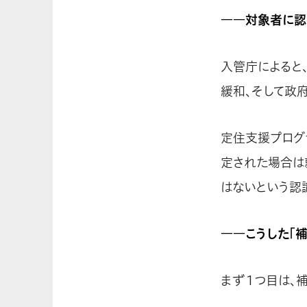
――対象者に認
入管庁によると
緩和、そして政
定住支援プログ
定された場合は
はないという認
――こうした「
まず１つ目は、