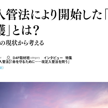
入管法により開始した
」とは？
の現状から考える
D4P取材班
インタビュー
特集
er
category
定入管法】「命を守るために――改定入管法を問う」
定）