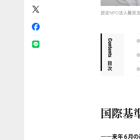
認定NPO法人難民支
国際基
――来年６月の