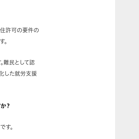
永住許可の要件の
す。
。難民として認
化した就労支援
すか？
です。