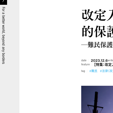
改定
的保護
―難民保護
2023.12.6
date
writ
【特集：改
feature
#難民
#法律（改
tag