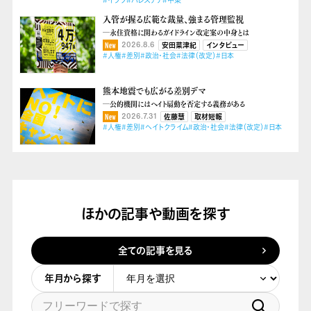
#イラク
#パレスチナ
#中東
入管が握る広範な裁量、強まる管理監視
―永住資格に関わるガイドライン改定案の中身とは
2026.8.6
安田菜津紀
インタビュー
#人権
#差別
#政治・社会
#法律（改定）
#日本
熊本地震でも広がる差別デマ
―公的機関にはヘイト扇動を否定する義務がある
2026.7.31
佐藤慧
取材短報
#人権
#差別
#ヘイトクライム
#政治・社会
#法律（改定）
#日本
ほかの記事や動画を探す
全ての記事を見る
年月から探す