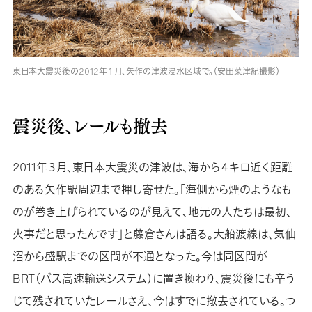
東日本大震災後の2012年１月、矢作の津波浸水区域で。（安田菜津紀撮影）
震災後、レールも撤去
2011年３月、東日本大震災の津波は、海から４キロ近く距離
のある矢作駅周辺まで押し寄せた。「海側から煙のようなも
のが巻き上げられているのが見えて、地元の人たちは最初、
火事だと思ったんです」と藤倉さんは語る。大船渡線は、気仙
沼から盛駅までの区間が不通となった。今は同区間が
BRT（バス高速輸送システム）に置き換わり、震災後にも辛う
じて残されていたレールさえ、今はすでに撤去されている。つ