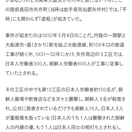
の陸前高田市矢作町（当時は岩手県気仙郡矢作村）では、「平
時」にも関わらず「虐殺」が起きていた。
事件が起きたのは1932年５月４日のことだ。内陸の一関駅と
大船渡市・盛（さかり）駅を結ぶ大船渡線、約106キロの鉄道
工事が続く中、1931～32年にかけ、矢作周辺の３工区では、
日本人労働者300人、朝鮮人労働者600人が工事に従事し
ていたとされる。
その工区の中でも第13工区の日本人労働者約100名が、朝
鮮人飯場や飲食店などを次々と襲撃し、朝鮮人３名が殺害さ
れ、公式に発表されているだけでも朝鮮人19人、日本人３人
が重軽傷を負っている（日本人のうち１人は襲撃された朝鮮
人の内縁の妻、もう１人は日本人同士の相打ちとされる）。