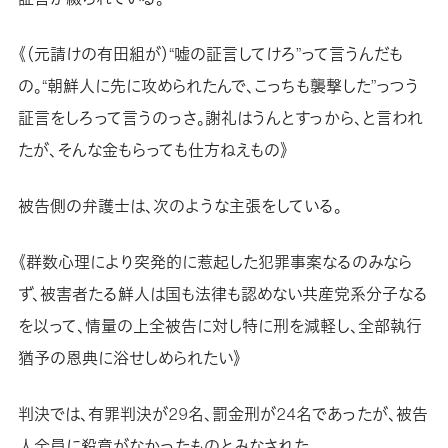
《（元請けの有田組が）“嘘の証言してけろ”って言うんだも
の。“朝鮮人に先に攻められたんで、こっちも襲撃した”っつう
証言をしろって言うのっさ。謝礼はうんとすっから、と言われ
たが、そんな金もらっても仕方ねえもの》
被告側の弁護士は、次のような主張をしている。
《群数心理により突発的に惹起した犯罪事案なるのみなら
ず、被害者たる鮮人は国も法律も認めない共産党系分子なる
を以って、情量の上全被告に対し特に刑を減軽し、全部執行
猶予の恩典に浴せしめられたい》
判決では、有罪判決が29名、罰金刑が24名であったが、被告
人全員に殺意がなかったものとみなされた。