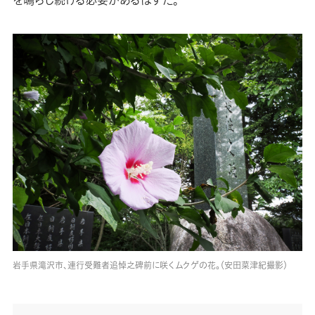
岩手県滝沢市、連行受難者追悼之碑前に咲くムクゲの花。（安田菜津紀撮影）