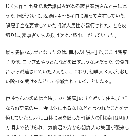
じく矢作町出身で地元議員を務める藤倉泰治さんと共に巡
った。国道沿いに、現場は４～５キロに渡って点在していた。
解雇手当を要求していた朝鮮人男性が暴行されたことを皮
切りに、襲撃者たちの数は次々と膨れ上がっていった。
最も凄惨な現場となったのは、梅木の「餅屋」で、ここは餅菓
子の他、コップ酒やうどんなどを出すような店だった。労働組
合から派遣されていた２人もここにおり、朝鮮人３人が、激し
い殴打を受けるなどして惨殺されていくことになる。
伊藤さんの親族は当時、この「餅屋」のすぐ近くに住み、ただ
ならぬ空気の中、「今は外に出るな」などと言われたことを記
憶していたという。山林に身を隠した朝鮮人の「探索」は明け
方頃まで続けられ、「気仙沼の方から朝鮮人の集団が襲来し