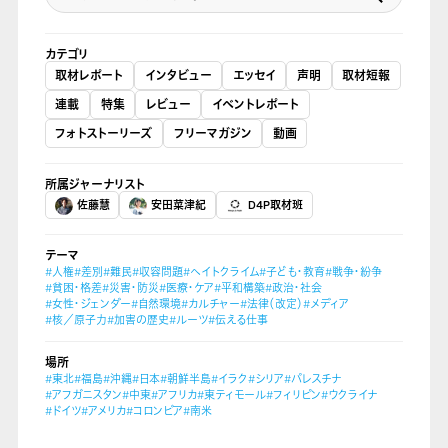
カテゴリ
取材レポート
インタビュー
エッセイ
声明
取材短報
連載
特集
レビュー
イベントレポート
フォトストーリーズ
フリーマガジン
動画
所属ジャーナリスト
佐藤慧
安田菜津紀
D4P取材班
テーマ
#人権
#差別
#難民
#収容問題
#ヘイトクライム
#子ども・教育
#戦争・紛争
#貧困・格差
#災害・防災
#医療・ケア
#平和構築
#政治・社会
#女性・ジェンダー
#自然環境
#カルチャー
#法律（改定）
#メディア
#核／原子力
#加害の歴史
#ルーツ
#伝える仕事
場所
#東北
#福島
#沖縄
#日本
#朝鮮半島
#イラク
#シリア
#パレスチナ
#アフガニスタン
#中東
#アフリカ
#東ティモール
#フィリピン
#ウクライナ
#ドイツ
#アメリカ
#コロンビア
#南米