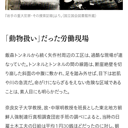
『岩手の重大犯罪・その捜索記録』より。（国立国会図書館所蔵）
「動物扱い」だった労働現場
飯森トンネルから続く矢作村周辺の工区は、過酷な現場が連
なっていた。トンネルとトンネルの間の線路は、断崖絶壁を切
り崩した斜面の中腹に敷かれ、足を踏み外せば、目下は岩肌
や川の急流だ。命がけにならざるをえない危険な区域である
ことは、素人目にも明らかだった。
奈良女子大学教授、故・中塚明教授を班長とした東北地方朝
鮮人強制連行真相調査団岩手班の調べによると、当時の日
雇土木工夫の日給は平均１円30銭ほどだったのに対し、朝