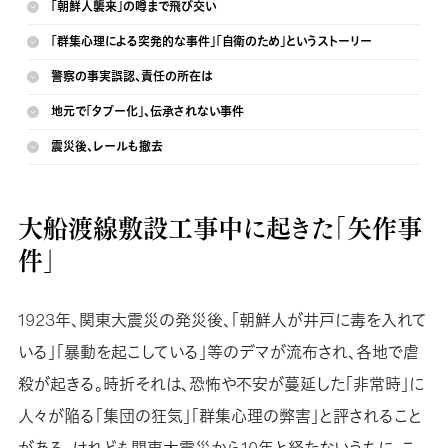
「朝鮮人襲来」の噂まで飛び交い
「群集心理による突発的な事件」「自衛のため」というストーリー
警察の事実誤認、責任の所在は
地元で「タブー化」、伝承されない事件
震災後、レールも撤去
大船渡線敷設工事中に起きた「矢作事
件」
1923年、関東大震災の発災後、「朝鮮人が井戸に毒を入れて
いる」「暴動を起こしている」等のデマが流布され、各地で虐
殺が起きる。時折それは、恐怖や不安が蔓延した「非常時」に
人々が陥る「集団の狂気」「群集心理の弊害」と評されること
がある。けれども関東大震災から10年と経たないうちに、こ