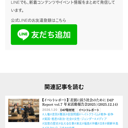
LINEでも、新着コンテンツやイベント情報をまとめて発信して
います。
公式LINEのお友達登録はこちら
関連記事を読む
【イベントレポート】「差別に抗う社会のために D4P
Report vol.７ 年末活動報告会2025」(2025.12.14)
2026.1.20
D4P取材班
イベントレポート
#人権
#差別
#難民
#収容問題
#ヘイトクライム
#戦争・紛争
#貧困・格差
#政治・社会
#女性・ジェンダー
#メディア
#加害の歴史
#伝える仕事
#東北
#福島
#沖縄
#日本
#朝鮮半島