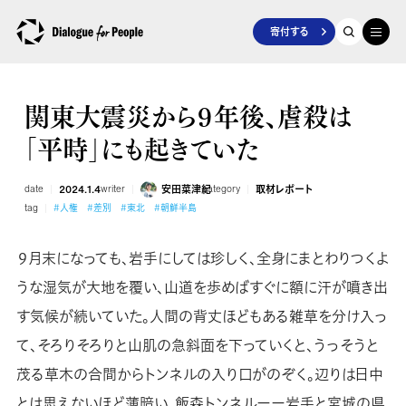
寄付する
関東大震災から９年後、虐殺は
「平時」にも起きていた
date
2024.1.4
writer
安田菜津紀
category
取材レポート
tag
#人権
#差別
#東北
#朝鮮半島
９月末になっても、岩手にしては珍しく、全身にまとわりつくよ
うな湿気が大地を覆い、山道を歩めばすぐに額に汗が噴き出
す気候が続いていた。人間の背丈ほどもある雑草を分け入っ
て、そろりそろりと山肌の急斜面を下っていくと、うっそうと
茂る草木の合間からトンネルの入り口がのぞく。辺りは日中
とは思えないほど薄暗い。飯森トンネルーー岩手と宮城の県