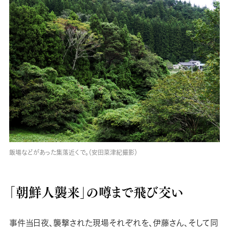
飯場などがあった集落近くで。（安田菜津紀撮影）
「朝鮮人襲来」の噂まで飛び交い
事件当日夜、襲撃された現場それぞれを、伊藤さん、そして同