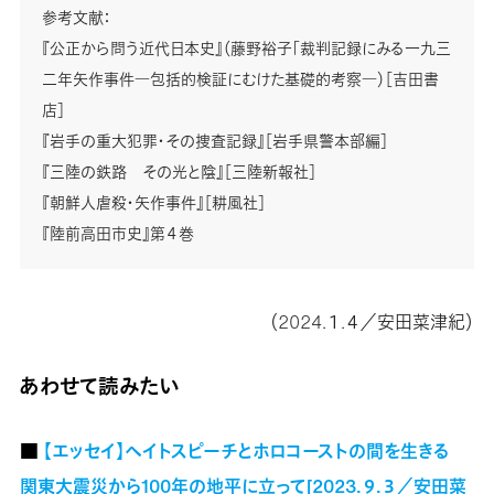
参考文献：
『公正から問う近代日本史』（藤野裕子「裁判記録にみる一九三
二年矢作事件―包括的検証にむけた基礎的考察―）［吉田書
店］
『岩手の重大犯罪・その捜査記録』［岩手県警本部編］
『三陸の鉄路 その光と陰』［三陸新報社］
『朝鮮人虐殺・矢作事件』［耕風社］
『陸前高田市史』第４巻
（2024.１.４／安田菜津紀）
あわせて読みたい
■
【エッセイ】ヘイトスピーチとホロコーストの間を生きる
関東大震災から100年の地平に立って[2023.９.３／安田菜