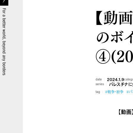
【動
のボ
④(20
2024.1.9
date
categ
パレスチナに
series
#戦争・紛争
#パ
tag
【動画