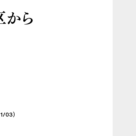
区から
/03）