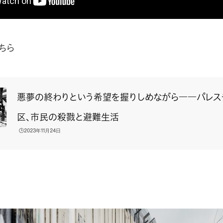
ちら
悪夢の終わりという希望を握りしめながら――パレス
区、市民の殺戮と避難生活
🕒️2023年11月24日