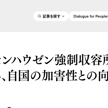
記事を探す
Dialogue for Peo
センハウゼン強制収容
る、自国の加害性との