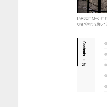
「ARBEIT MA
収容所の門を模して