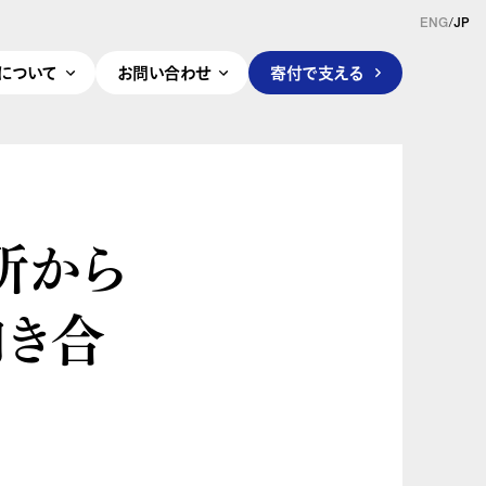
ENG
/
JP
pleについて
お問い合わせ
寄付で支える
所から
向き合