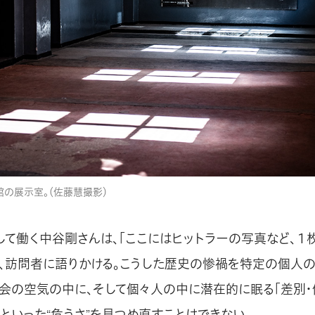
館の展示室。（佐藤慧撮影）
して働く中谷剛さんは、「ここにはヒットラーの写真など、１
と、訪問者に語りかける。こうした歴史の惨禍を特定の個人
社会の空気の中に、そして個々人の中に潜在的に眠る「差別・
といった“危うさ”を見つめ直すことはできない。