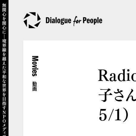
Movies
Radi
動画
子さん
５/１）