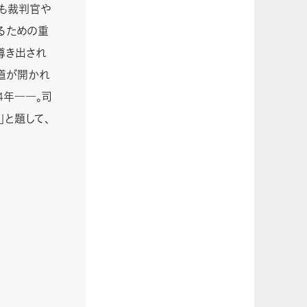
も裁判官や
るための重
導き出され
道が開かれ
4年――。司
と題して、