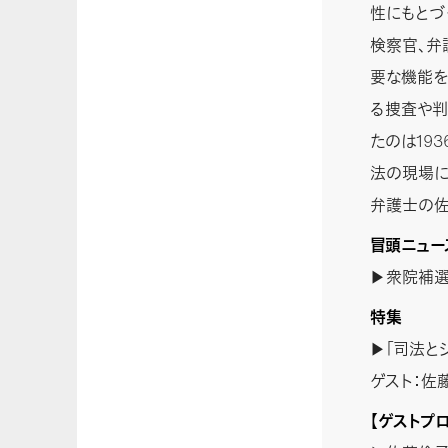
性にもとづ
検察官、弁
要な機能を
る捜査や判
たのは19
法の現場に
弁護士の佐
冒頭ニュー
▶衆院補選
特集
▶「司法と
ゲスト：佐
【ゲストプ