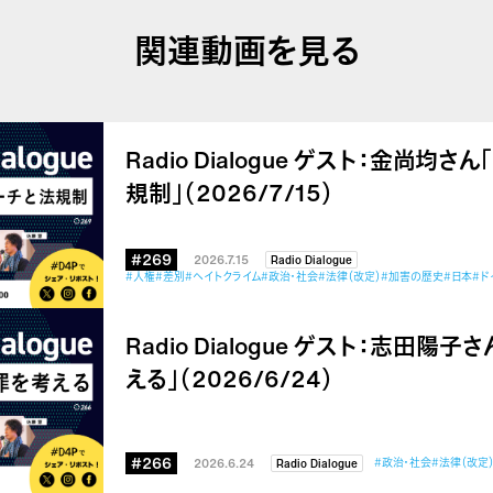
関連動画を見る
Radio Dialogue ゲスト：金尚均
規制」（2026/7/15）
#269
2026.7.15
Radio Dialogue
#人権
#差別
#ヘイトクライム
#政治・社会
#法律（改定）
#加害の歴史
#日本
#ド
Radio Dialogue ゲスト：志田
える」（2026/6/24）
#266
2026.6.24
#政治・社会
#法律（改定
Radio Dialogue