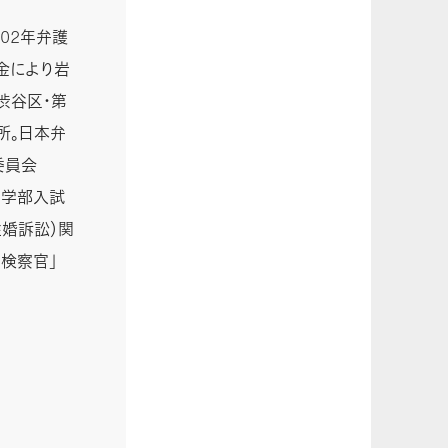
02年弁護
金により岩
渋谷区・第
所。日本弁
委員会
医学部入試
婚訴訟）関
検察官」