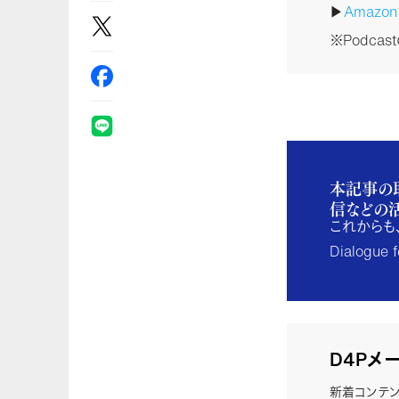
▶
Amazo
※Podca
本記事の
信などの
これからも
Dialogu
D4Pメ
新着コンテン