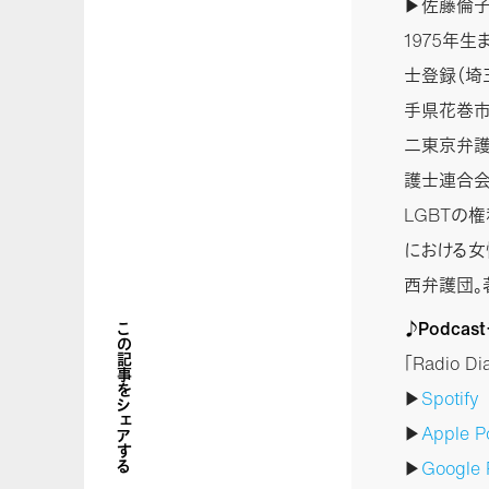
▶佐藤倫子
1975年
士登録（埼
手県花巻市
二東京弁護
護士連合
LGBTの
における女
西弁護団。
♪Podca
この記事をシェアする
「Radio 
▶
Spotify
▶
Apple P
▶
Google 