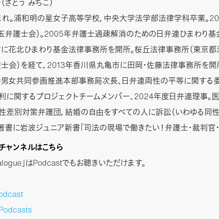
（さとう みちこ）
生まれ。浦和明の星女子高等学校，中央大学法学部法律学科卒業。20
玉弁護士会）。2005年弁護士過疎解消のための日弁連ひまわり基
に花北ひまわり基金法律事務所を開所。桜丘法律事務所（東京都
士会）を経て，2013年香川県丸亀市に田岡・佐藤法律事務所を開
会男女共同参画推進本部事務局次長、日弁連両性の平等に関する
権利に関するプロジェクトチームメンバー、2024年度日弁連理事。
性差別対策弁護団，結婚の自由をすべての人に訴訟（いわゆる同性
著書に岩波ジュニア新書「司法の現場で働きたい！弁護士・裁判官・
stチャンネルはこちら
Dialogue」はPodcastでもお聴きいただけます。
odcast
Podcasts