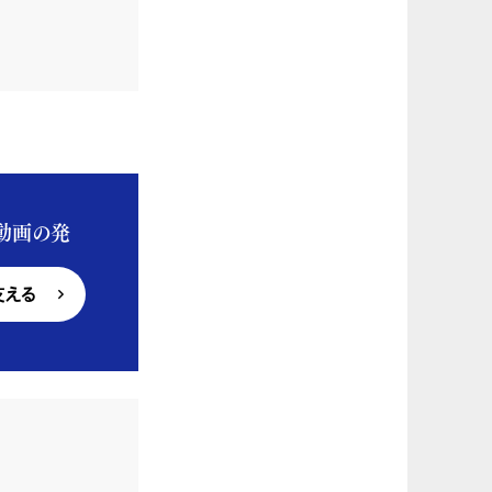
動画の発
支える