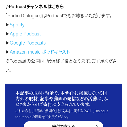
♪Podcastチャンネルはこちら
「Radio Dialogue」はPodcastでもお聴きいただけます。
▶
Spotify
▶
Apple Podcast
▶
Google Podcasts
▶
Amazon music ポッドキャスト
※Podcastの公開は、配信終了後となります。ご了承くださ
い。
本記事の取材・執筆や、本サイトに掲載している国
内外の取材、記事や動画の発信などの活動は、み
なさまからのご寄付に支えられています。
これからも、世界の「無関心」を「関心」に変えるために、Dialogue
for Peopleの活動をご支援ください。
寄付で支える