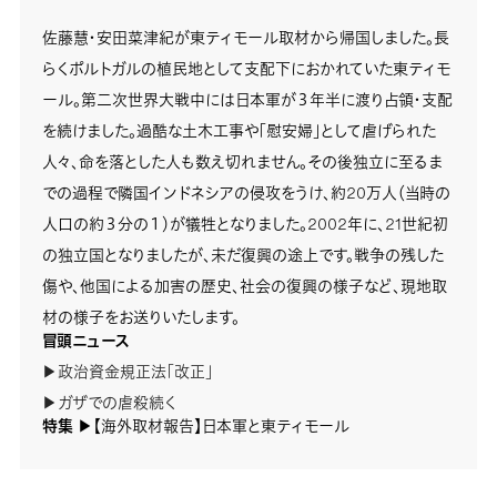
佐藤慧・安田菜津紀が東ティモール取材から帰国しました。長
らくポルトガルの植民地として支配下におかれていた東ティモ
ール。第二次世界大戦中には日本軍が３年半に渡り占領・支配
を続けました。過酷な土木工事や「慰安婦」として虐げられた
人々、命を落とした人も数え切れません。その後独立に至るま
での過程で隣国インドネシアの侵攻をうけ、約20万人（当時の
人口の約３分の１）が犠牲となりました。2002年に、21世紀初
の独立国となりましたが、未だ復興の途上です。戦争の残した
傷や、他国による加害の歴史、社会の復興の様子など、現地取
材の様子をお送りいたします。
冒頭ニュース
▶政治資金規正法「改正」
▶ガザでの虐殺続く
特集
▶【海外取材報告】日本軍と東ティモール