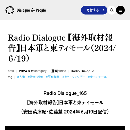
寄付する
Radio Dialogue 【海外取材報
告】日本軍と東ティモール（2024/
６/19）
date
2024.6.19
category
動画
series
Radio Dialogue
tag
#人権
#戦争・紛争
#平和構築
#女性・ジェンダー
#東ティモール
Radio Dialogue_165
【海外取材報告】日本軍と東ティモール
（安田菜津紀・佐藤慧 2024年６月19日配信）