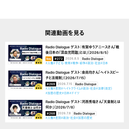
関連動画を見る
Radio Dialogue ゲスト：有賀ゆうアニースさん「戦
後日本の『混血児問題』とは」（2026/8/5）
#272
2026.8.5
Radio Dialogue
#人権
#子ども・教育
#戦争・紛争
#政治・社会
#日本
Radio Dialogue ゲスト：金尚均さん「ヘイトスピー
チと法規制」（2026/7/15）
#269
2026.7.15
Radio Dialogue
#人権
#差別
#ヘイトクライム
#政治・社会
#法律（改定）
#加害の歴史
#日本
#ドイツ
Radio Dialogue ゲスト：河西秀哉さん「天皇制とは
何か」（2026/7/8）
#268
2026.7.8
Radio Dialogue
#人権
#差別
#政治・社会
#加害の歴史