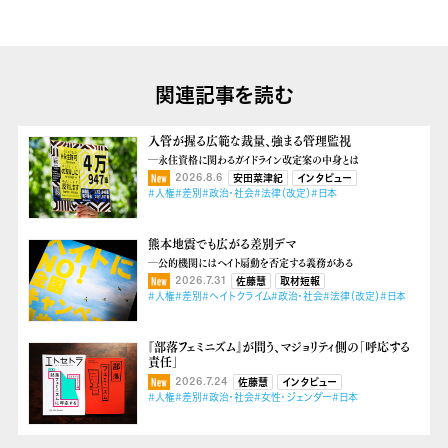
関連記事を読む
入管が握る広範な裁量、強まる管理監視
―永住資格に関わるガイドライン改定案の中身とは
2026.8.6
安田菜津紀
インタビュー
#人権
#差別
#政治・社会
#法律（改定）
#日本
熊本地震でも広がる差別デマ
―公的機関にはヘイト扇動を否定する義務がある
2026.7.31
佐藤慧
取材短報
#人権
#差別
#ヘイトクライム
#政治・社会
#法律（改定）
#日本
『部落フェミニズム』が問う、マジョリティ側の「呼応する
責任」
2026.7.24
佐藤慧
インタビュー
#人権
#差別
#政治・社会
#女性・ジェンダー
#日本