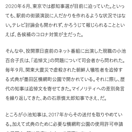
2020年６月、東京では都知事選が目前に迫っていた。といっ
ても、駅前の街頭演説に人だかりを作れるような状況ではな
い。テレビ討論会も開かれず、かろうじて報じられることとい
えば、各候補のコロナ対策が主だった。
そんな中、投開票日直前のネット番組に出演した現職の小池
百合子氏は、「追悼文」の問題について司会者から問われた。
毎年９月、関東大震災で虐殺された朝鮮人犠牲者を追悼す
る式典が墨田区横網町公園で開かれている。それに際し、歴
代の知事は追悼文を寄せてきた。マイノリティへの差別発言
を繰り返してきた、あの石原慎太郎知事でさえ、だ。
ところが小池知事は、2017年からその送付を取りやめてい
る。加えて式典のために必要な横網町公園の使用許可申請