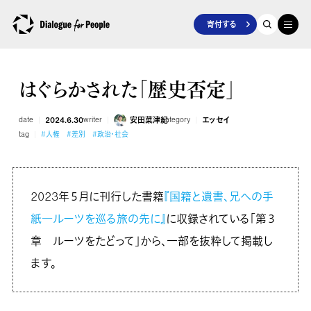
寄付する
はぐらかされた「歴史否定」
date
2024.6.30
writer
安田菜津紀
category
エッセイ
tag
#人権
#差別
#政治・社会
2023年５月に刊行した書籍
『国籍と遺書、兄への手
紙―ルーツを巡る旅の先に』
に収録されている「第３
章 ルーツをたどって」から、一部を抜粋して掲載し
ます。