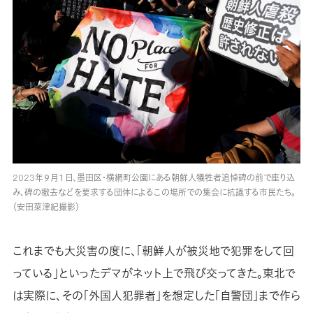
2023年９月１日、墨田区・横網町公園にある朝鮮人犠牲者追悼碑の前で座り込
み、碑の撤去などを要求する団体によるこの場所での集会に抗議する市民たち。
（安田菜津紀撮影）
これまでも大災害の度に、「朝鮮人が被災地で犯罪をして回
っている」といったデマがネット上で飛び交ってきた。東北で
は実際に、その「外国人犯罪者」を想定した「自警団」まで作ら