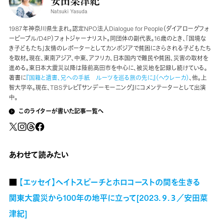
安田菜津紀
Natsuki Yasuda
1987年神奈川県生まれ。認定NPO法人Dialogue for People（ダイアローグフォ
ーピープル/D4P）フォトジャーナリスト。同団体の副代表。16歳のとき、「国境な
き子どもたち」友情のレポーターとしてカンボジアで貧困にさらされる子どもたち
を取材。現在、東南アジア、中東、アフリカ、日本国内で難民や貧困、災害の取材を
進める。東日本大震災以降は陸前高田市を中心に、被災地を記録し続けている。
著書に
『国籍と遺書、兄への手紙 ルーツを巡る旅の先に』（ヘウレーカ）
、他。上
智大学卒。現在、TBSテレビ『サンデーモーニング』にコメンテーターとして出演
中。
このライターが書いた記事一覧へ
あわせて読みたい
■
【エッセイ】ヘイトスピーチとホロコーストの間を生きる
関東大震災から100年の地平に立って[2023.９.３／安田菜
津紀]