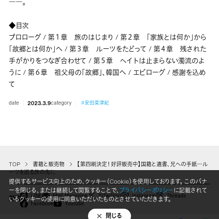
――。
◆目次
プロローグ / 第１章 旅のはじまり / 第２章 「家族とは何か」から
「故郷とは何か」へ / 第３章 ルーツをたどって / 第４章 残された
手がかりをつなぎ合わせて / 第５章 ヘイトは止まらない濁流のよ
うに / 第６章 祖父母の「故郷」、韓国へ / エピローグ / 感謝を込め
て
date
2023.3.9
category
#安田菜津紀
TOP
書籍と販売物
【第四刷決定！好評販売中】国籍と遺書、兄への手紙―ル
ーツを巡る旅の先に
提供するサービス向上のため、クッキー（Cookie）を使用しております。 このバナ
ーを閉じる、または継続して閲覧することで、
プライバシーポリシー
に記載されて
LINE
Mail Magazine
X(Twitter)
Instagram
Threads
いるクッキーの使用に同意いただいたものとさせていただきます。
SNS
Facebook
Youtube
閉じる