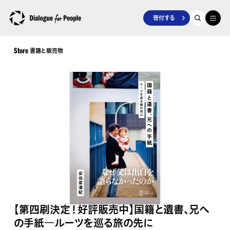
寄付する
書籍と販売物
Store
【第四刷決定！好評販売中】国籍と遺書、兄へ
の手紙―ルーツを巡る旅の先に