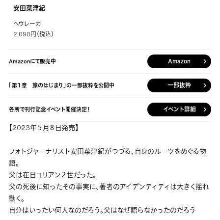
安田菜津紀
ヘウレーカ
2,090円（税込）
Amazon
Amazonにて販売中
一部抜粋
「第１章 旅のはじまり」の一部抜粋を公開中
イベント詳細
各所で刊行記念イベント開催決定！
【2023年５月８日発売】
フォトジャーナリスト安田菜津紀がつづる、自身のルーツをめぐる物
語。
父は在日コリアン２世だった。
父の死後に知ったその事実に、著者のアイデンティティは大きく揺れ
動く。
自分はいったい何人なのだろう。父はなぜ語らなかったのだろう