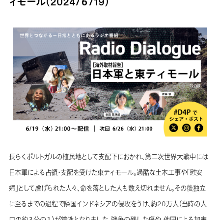
ィモール（2024/６/19）
長らくポルトガルの植民地として支配下におかれ、第二次世界大戦中には
日本軍による占領・支配を受けた東ティモール。過酷な土木工事や「慰安
婦」として虐げられた人々、命を落とした人も数え切れません。その後独立
に至るまでの過程で隣国インドネシアの侵攻をうけ、約20万人（当時の人
口の約３分の１）が犠牲となりました。戦争の残した傷や、他国による加害