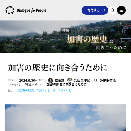
寄付する
加害の歴史に向き合うために
date
2024.8.30
writer
佐藤慧
安田菜津紀
D4P取材班
category
特集
feature
加害の歴史に向き合うために
tag
#加害の歴史
#東ティモール
#フィリピン