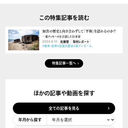
この特集記事を読む
加害の歴史と向き合わずして「平和」を語れるのか？
―東ティモールを占領した日本軍
2024.8.10
佐藤慧
取材レポート
#戦争・紛争
#加害の歴史
#東ティモール
特集記事一覧へ
ほかの記事や動画を探す
全ての記事を見る
年月から探す