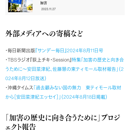
加害
2023.11.27
外部メディアへの寄稿など
・毎日新聞出版
『サンデー毎日』2024年8月11日号
・TBSラジオ『荻上チキ・Session』
特集「加害の歴史と向き合
うために～安田菜津紀、佐藤慧の東ティモール取材報告」（2
024年8月12日放送）
・沖縄タイムス
「過去顧みない国の無力 東ティモール取材
から［安田菜津紀エッセイ］」（2024年8月18日掲載）
「加害の歴史に向き合うために」プロジ
ェクト報告