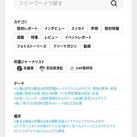
カテゴリ
取材レポート
インタビュー
エッセイ
声明
取材短報
連載
特集
レビュー
イベントレポート
フォトストーリーズ
フリーマガジン
動画
所属ジャーナリスト
佐藤慧
安田菜津紀
D4P取材班
テーマ
#人権
#差別
#難民
#収容問題
#ヘイトクライム
#子ども・教育
#戦争・紛争
#貧困・格差
#災害・防災
#医療・ケア
#平和構築
#政治・社会
#女性・ジェンダー
#自然環境
#カルチャー
#法律（改定）
#メディア
#核／原子力
#加害の歴史
#ルーツ
#伝える仕事
場所
#東北
#福島
#沖縄
#日本
#朝鮮半島
#イラク
#シリア
#パレスチナ
#アフガニスタン
#中東
#アフリカ
#東ティモール
#フィリピン
#ウクライナ
#ドイツ
#アメリカ
#コロンビア
#南米