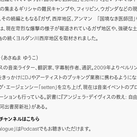
の集まるギリシャの難民キャンプや、フィリピン、ウガンダなどの
。その続編ともなる『ガザ、西岸地区、アンマン 「国境なき医師団」
は、現在苛烈な爆撃の様子が報道されているガザ地区や、強硬な
為の続くヨルダン川西岸地区を取材されました。
（あさぬま ゆうこ）
スの音楽ライター、翻訳家、字幕制作者、通訳。2009年よりベルリ
をきっかけにDJやアーティストのブッキング業務に携わるようになる
グ・エージェンシー「setten」を立ち上げ、現在は音楽イベントのプ
ーションも行っている。訳書に『アンジェラ・デイヴィスの教え: 自
（河出書房新社）がある。
stチャンネルはこちら
Dialogue」はPodcastでもお聴きいただけます。