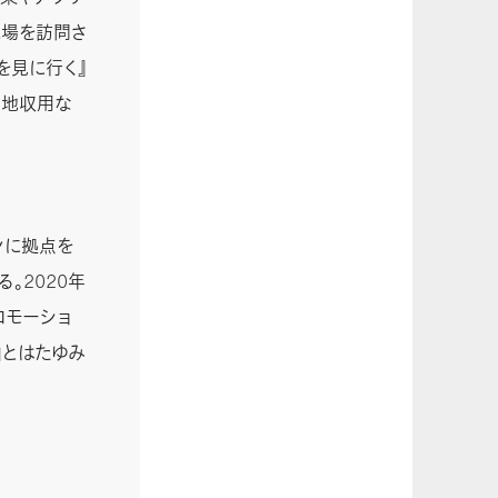
現場を訪問さ
を見に行く』
土地収用な
ンに拠点を
。2020年
ロモーショ
由とはたゆみ