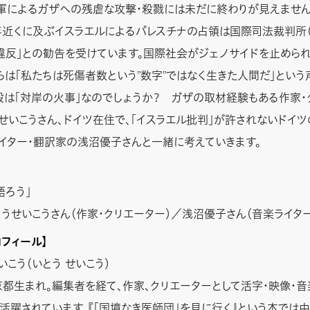
軍によるガザへの残虐な攻撃・殺戮には未だに終わりが見えません
年近くに及ぶイスラエルによるパレスチナの占領は国際司法裁判所（I
違反」との勧告を受けています。国際社会がジェノサイドを止めら
らは「私たちは死傷者数という”数字”ではなく生きた人間だ」という
殺は「対岸の火事」なのでしょうか？ ガザの取材経験もある作家・
せいこうさん、ドイツ在住で、「イスラエル批判」が許されないドイ
イター・翻訳家の浅沼優子さんと一緒に考えていきます。
語ろう」
とうせいこうさん（作家・クリエーター）／浅沼優子さん（音楽ライター
ロフィール】
いこう（いとう せいこう）
東京都生まれ。編集者を経て、作家、クリエーターとして活字・映像・音
活躍されています。『「国境なき医師団」を見に行く』という本では