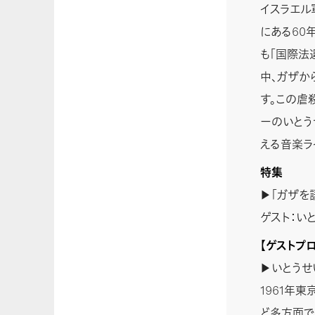
イスラエル
にある60
も「国際法
中、ガザか
す。この虐
ーのいとう
える音楽ラ
特集
▶「ガザを
ゲスト：い
【ゲストプ
▶いとうせ
1961年
ど多方面で