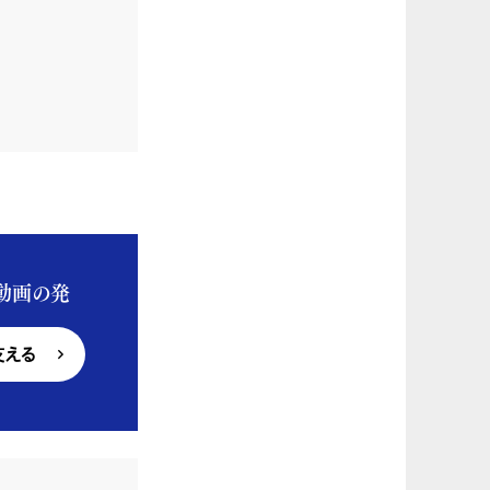
動画の発
支える