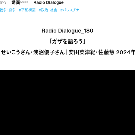
動画
Radio Dialogue
gory
series
#戦争・紛争
#平和構築
#政治・社会
#パレスチナ
Radio Dialogue_180
「ガザを語ろう」
うせいこうさん・浅沼優子さん｜安田菜津紀・佐藤慧 2024年