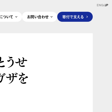
ENG
/
JP
pleについて
お問い合わせ
寄付で支える
いとうせ
ガザを