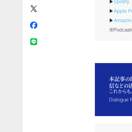
▶
Spotify
▶
Apple P
▶
Amazo
※Podca
本記事の
信などの
これからも
Dialogu