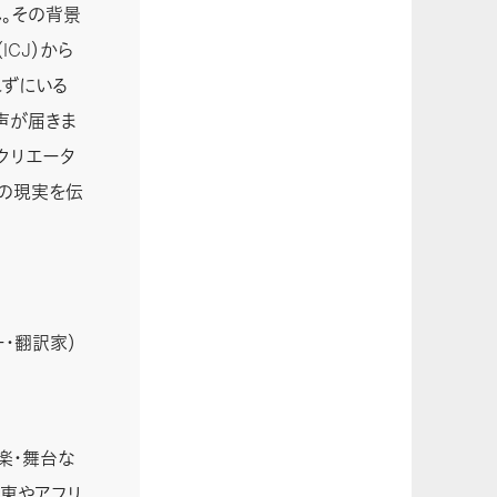
。その背景
CJ）から
れずにいる
声が届きま
クリエータ
ツの現実を伝
・翻訳家）
楽・舞台な
中東やアフリ