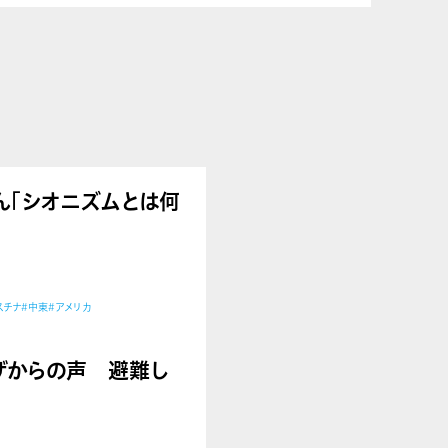
郎さん「シオニズムとは何
スチナ
#中東
#アメリカ
告】ガザからの声 避難し