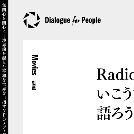
Movies
Radi
動画
いこ
語ろう」