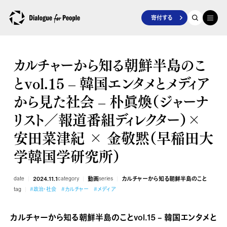
寄付する
カルチャーから知る朝鮮半島のこ
とvol.15 – 韓国エンタメとメディア
から見た社会 – 朴眞煥（ジャーナ
リスト／報道番組ディレクター）×
安田菜津紀 × 金敬黙（早稲田大
学韓国学研究所）
date
2024.11.1
category
動画
series
カルチャーから知る朝鮮半島のこと
tag
#政治・社会
#カルチャー
#メディア
カルチャーから知る朝鮮半島のことvol.15 – 韓国エンタメと