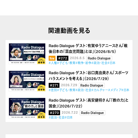
関連動画を見る
Radio Dialogue ゲスト：有賀ゆうアニースさん「戦
後日本の『混血児問題』とは」（2026/8/5）
#272
2026.8.5
Radio Dialogue
#人権
#子ども・教育
#戦争・紛争
#政治・社会
#日本
Radio Dialogue ゲスト：谷口真由美さん「スポーツ
ハラスメントを考える」（2026/7/29）
#271
2026.7.29
Radio Dialogue
#差別
#子ども・教育
#政治・社会
#カルチャー
#メディア
#日本
Radio Dialogue ゲスト：高安健将さん「『数の力』と
国会」（2026/7/22）
#270
2026.7.22
Radio Dialogue
#政治・社会
#日本