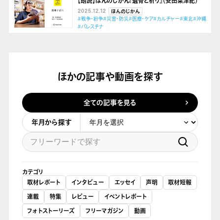
【朗読】ほんのじかん『遺骨と祈り』（安田菜津紀）
2025.12.12
ほんのじかん
#戦争・紛争
#災害・防災
#医療・ケア
#カルチャー
#東北
#沖縄
#パレスチナ
ほかの記事や動画を探す
全ての記事を見る
年月から探す
カテゴリ
取材レポート
インタビュー
エッセイ
声明
取材短報
連載
特集
レビュー
イベントレポート
フォトストーリーズ
フリーマガジン
動画