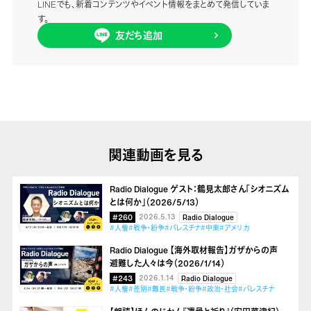
LINEでも、新着コンテンツやイベント情報をまとめて発信していま
す。
友だち追加
関連動画を見る
Radio Dialogue ゲスト：鶴見太郎さん「シオニズム
とは何か」（2026/5/13）
#260
2026.5.13
Radio Dialogue
#人権
#戦争・紛争
#パレスチナ
#中東
#アメリカ
Radio Dialogue 【海外取材報告】ガザからの声
避難した人々は今（2026/1/14）
#243
2026.1.14
Radio Dialogue
#人権
#差別
#難民
#戦争・紛争
#政治・社会
#パレスチナ