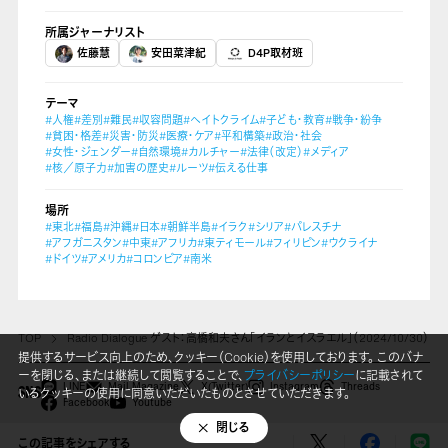
所属ジャーナリスト
佐藤慧
安田菜津紀
D4P取材班
テーマ
#人権
#差別
#難民
#収容問題
#ヘイトクライム
#子ども・教育
#戦争・紛争
#貧困・格差
#災害・防災
#医療・ケア
#平和構築
#政治・社会
#女性・ジェンダー
#自然環境
#カルチャー
#法律（改定）
#メディア
#核／原子力
#加害の歴史
#ルーツ
#伝える仕事
場所
#東北
#福島
#沖縄
#日本
#朝鮮半島
#イラク
#シリア
#パレスチナ
#アフガニスタン
#中東
#アフリカ
#東ティモール
#フィリピン
#ウクライナ
#ドイツ
#アメリカ
#コロンビア
#南米
TOP
Radio Dialogue ゲスト：高橋和夫さん「イランとイスラエル」（2024/10/30）
提供するサービス向上のため、クッキー（Cookie）を使用しております。 このバナ
ーを閉じる、または継続して閲覧することで、
プライバシーポリシー
に記載されて
LINE
Mail Magazine
X(Twitter)
Instagram
Threads
いるクッキーの使用に同意いただいたものとさせていただきます。
SNS
Facebook
Youtube
閉じる
Copyright © Dialogue for People All Right Reserved.
この記事をシェアする