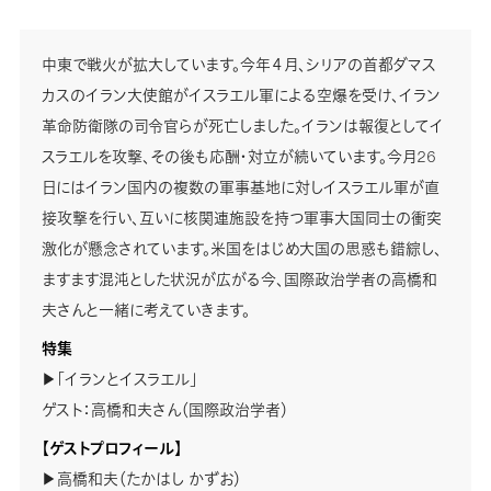
中東で戦火が拡大しています。今年４月、シリアの首都ダマス
カスのイラン大使館がイスラエル軍による空爆を受け、イラン
革命防衛隊の司令官らが死亡しました。イランは報復としてイ
スラエルを攻撃、その後も応酬・対立が続いています。今月26
日にはイラン国内の複数の軍事基地に対しイスラエル軍が直
接攻撃を行い、互いに核関連施設を持つ軍事大国同士の衝突
激化が懸念されています。米国をはじめ大国の思惑も錯綜し、
ますます混沌とした状況が広がる今、国際政治学者の高橋和
夫さんと一緒に考えていきます。
特集
▶「イランとイスラエル」
ゲスト：高橋和夫さん（国際政治学者）
【ゲストプロフィール】
▶高橋和夫（たかはし かずお）