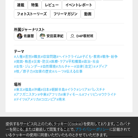
連載
特集
レビュー
イベントレポート
フォトストーリーズ
フリーマガジン
動画
所属ジャーナリスト
佐藤慧
安田菜津紀
D4P取材班
テーマ
#人権
#差別
#難民
#収容問題
#ヘイトクライム
#子ども・教育
#戦争・紛争
#貧困・格差
#災害・防災
#医療・ケア
#平和構築
#政治・社会
#女性・ジェンダー
#自然環境
#カルチャー
#法律（改定）
#メディア
#核／原子力
#加害の歴史
#ルーツ
#伝える仕事
場所
#東北
#福島
#沖縄
#日本
#朝鮮半島
#イラク
#シリア
#パレスチナ
#アフガニスタン
#中東
#アフリカ
#東ティモール
#フィリピン
#ウクライナ
#ドイツ
#アメリカ
#コロンビア
#南米
TOP
ガザ地区からの報告「爆撃の再開は悪夢だ」――軍事侵攻後に生まれた娘
提供するサービス向上のため、クッキー（Cookie）を使用しております。 このバナ
と、せめて素敵な思い出を（Aysarさん寄稿）
ーを閉じる、または継続して閲覧することで、
プライバシーポリシー
に記載されて
いるクッキーの使用に同意いただいたものとさせていただきます。