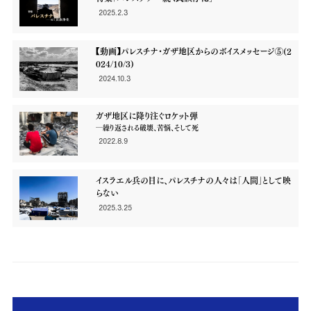
2025.2.3
【動画】パレスチナ・ガザ地区からのボイスメッセージ⑤(2
024/10/3)
2024.10.3
ガザ地区に降り注ぐロケット弾
―繰り返される破壊、苦悩、そして死
2022.8.9
イスラエル兵の目に、パレスチナの人々は「人間」として映
らない
―止めどない暴力に閉じ込められたガザ地区から（Aysarさん寄稿）
2025.3.25