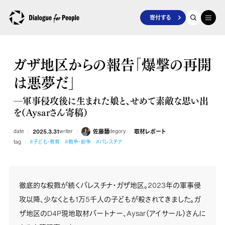
寄付する
ガザ地区からの報告「爆撃の再開
は悪夢だ」
―軍事侵攻後に生まれた娘と、せめて素敵な思い出
を（Aysarさん寄稿）
date
2025.3.31
writer
佐藤慧
category
取材レポート
tag
#子ども・教育
#戦争・紛争
#パレスチナ
徹底的な殺戮が続くパレスチナ・ガザ地区。2023年の軍事侵
攻以降、少なくとも1万5千人の子どもが殺されてきました。ガ
ザ地区のD4P現地取材パートナー、Aysar（アイサール）さんに