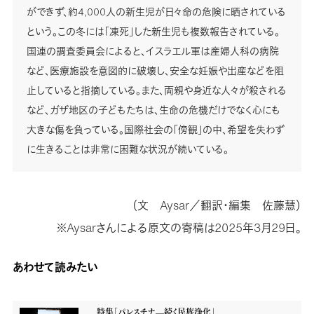
ができず、約4,000人の新生児が日々命の危険に晒されている
という。この冬には「凍死」した新生児も複数報告されている。
国連の調査委員会によると、イスラエル軍は産婦人科の病院
など、医療施設を意図的に破壊し、安全な妊娠や出産などを阻
止していると指摘している。また、両親や身近な人々が殺される
など、ガザ地区の子どもたちは、生命の危機だけでなく心にも
大きな傷を負っている。国際社会の「傍観」の中、希望を失わず
に生きることは非常に困難な状況が続いている。
（文 Aysar／翻訳・編集 佐藤慧）
※Aysarさんによる原文の寄稿は2025年3月29日。
あわせて読みたい
特集「パレスチナ—続く民族浄化」