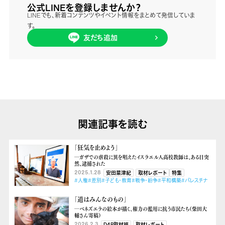
公式LINEを登録しませんか？
LINEでも、新着コンテンツやイベント情報をまとめて発信していま
す。
友だち追加
関連記事を読む
「狂気を止めよう」
―ガザでの虐殺に異を唱えたイスラエル人高校教師は、ある日突
然、逮捕された
2025.1.28
安田菜津紀
取材レポート
特集
#人権
#差別
#子ども・教育
#戦争・紛争
#平和構築
#パレスチナ
「道はみんなのもの」
―ベネズエラの絵本が描く、権力の濫用に抗う市民たち（柴田大
輔さん寄稿）
2026.2.3
D4P取材班
取材レポート