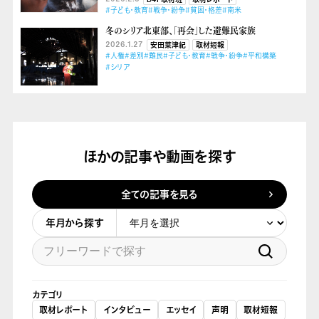
#子ども・教育
#戦争・紛争
#貧困・格差
#南米
冬のシリア北東部、「再会」した避難民家族
2026.1.27
安田菜津紀
取材短報
#人権
#差別
#難民
#子ども・教育
#戦争・紛争
#平和構築
#シリア
ほかの記事や動画を探す
全ての記事を見る
年月から探す
カテゴリ
取材レポート
インタビュー
エッセイ
声明
取材短報