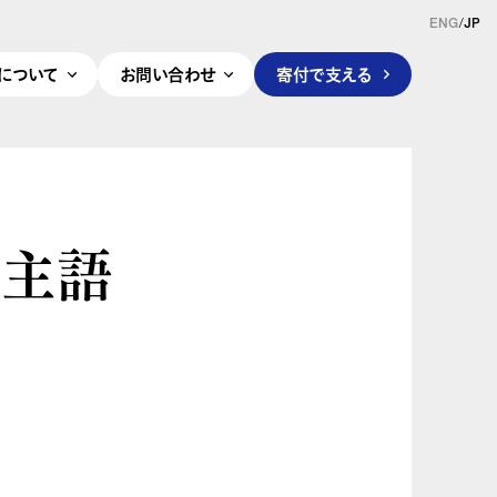
ENG
/
JP
pleについて
お問い合わせ
寄付で支える
な主語