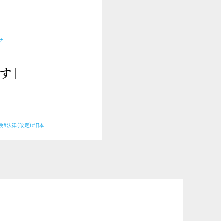
ナ
す」
会
#法律（改定）
#日本