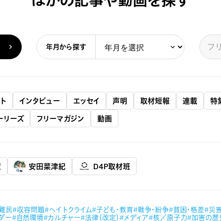
ほかの記事や動画を探す
年月から探す
ト
インタビュー
エッセイ
声明
取材短報
連載
特
ーリーズ
フリーマガジン
動画
慧
安田菜津紀
D4P取材班
#難民
#収容問題
#ヘイトクライム
#子ども・教育
#戦争・紛争
#貧困・格差
#災
ダー
#自然環境
#カルチャー
#法律（改定）
#メディア
#核／原子力
#加害の歴