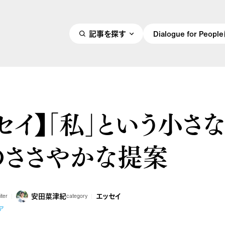
記事を探す
Dialogue for Peo
セイ】「私」という小さ
のささやかな提案
安田菜津紀
エッセイ
iter
category
ア