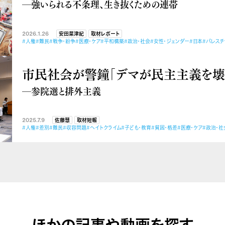
―強いられる不条理、生き抜くための連帯
2026.1.26
安田菜津紀
取材レポート
#人権
#難民
#戦争・紛争
#医療・ケア
#平和構築
#政治・社会
#女性・ジェンダー
#日本
#パレスチ
市民社会が警鐘「デマが民主主義を壊
―参院選と排外主義
2025.7.9
佐藤慧
取材短報
#人権
#差別
#難民
#収容問題
#ヘイトクライム
#子ども・教育
#貧困・格差
#医療・ケア
#政治・社