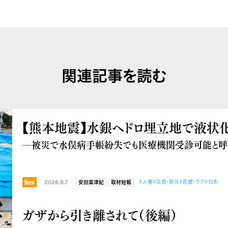
関連記事を読む
【熊本地震】水銀ヘドロ埋立地で液状
―被災で水俣病手帳紛失でも医療機関受診可能と呼
2026.8.7
#人権
#災害・防災
#医療・ケア
#日本
安田菜津紀
取材短報
ガザから引き離されて（後編）