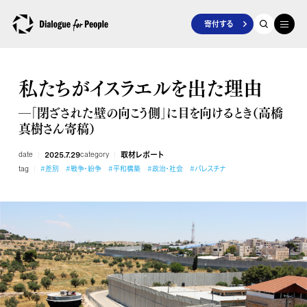
寄付する
私たちがイスラエルを出た理由
―「閉ざされた壁の向こう側」に目を向けるとき（高橋
真樹さん寄稿）
date
2025.7.29
category
取材レポート
tag
#差別
#戦争・紛争
#平和構築
#政治・社会
#パレスチナ