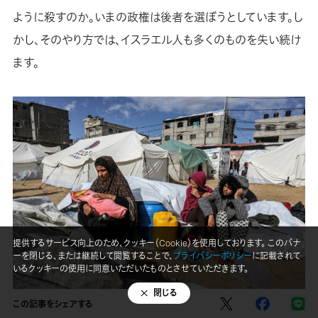
ように殺すのか。いまの政権は後者を選ぼうとしています。し
かし、そのやり方では、イスラエル人も多くのものを失い続け
ます。
提供するサービス向上のため、クッキー（Cookie）を使用しております。 このバナ
ーを閉じる、または継続して閲覧することで、
プライバシーポリシー
に記載されて
いるクッキーの使用に同意いただいたものとさせていただきます。
閉じる
この記事をシェアする
空爆を逃れてエジプト国境の町、ラファに避難した家族。厳しいテント生活を送る