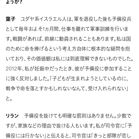
ょうか？
葉子
ユダヤ系イスラエル人は、軍を退役した後も予備役兵
として毎年およそ1ヵ月間、仕事を離れて軍事訓練を行いま
す。戦闘があれば、前線に動員されることもあります。私は国
のために命を捧げるという考え方自体に根本的な疑問を抱
いており、その価値観は私には到底理解できないものでした。
2012年、私が妊娠中だったとき、彼が予備役に参加すること
に強く反対しました。「子どもが生まれようとしているのに、
戦争で命を落とすかもしれないなんて、受け入れられない」
と。
リラン
予備役を抜けても明確な罰則はありません。少数で
すが、家族などの理由で抜ける人もいます。私が司令官に「予
備役には行かない」と伝えると、司令官は「きっと部隊が恋し