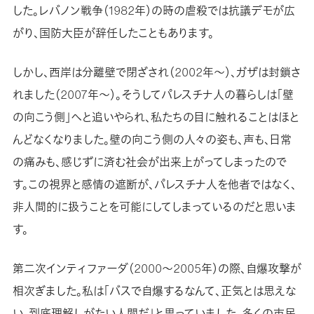
した。レバノン戦争（1982年）の時の虐殺では抗議デモが広
がり、国防大臣が辞任したこともあります。
しかし、西岸は分離壁で閉ざされ（2002年〜）、ガザは封鎖さ
れました（2007年〜）。そうしてパレスチナ人の暮らしは「壁
の向こう側」へと追いやられ、私たちの目に触れることはほと
んどなくなりました。壁の向こう側の人々の姿も、声も、日常
の痛みも、感じずに済む社会が出来上がってしまったので
す。この視界と感情の遮断が、パレスチナ人を他者ではなく、
非人間的に扱うことを可能にしてしまっているのだと思いま
す。
第二次インティファーダ（2000〜2005年）の際、自爆攻撃が
相次ぎました。私は「バスで自爆するなんて、正気とは思えな
い、到底理解しがたい人間だ」と思っていました。多くの市民