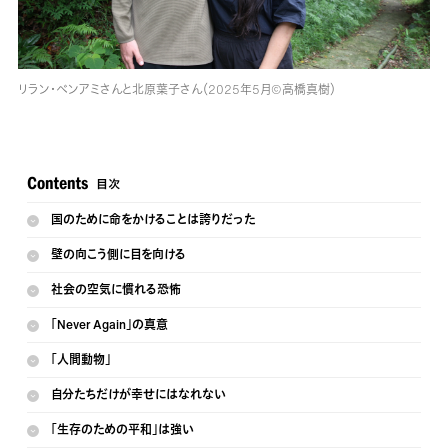
リラン・ベンアミさんと北原葉子さん（2025年5月©高橋真樹）
国のために命をかけることは誇りだった
壁の向こう側に目を向ける
社会の空気に慣れる恐怖
「Never Again」の真意
「人間動物」
自分たちだけが幸せにはなれない
「生存のための平和」は強い