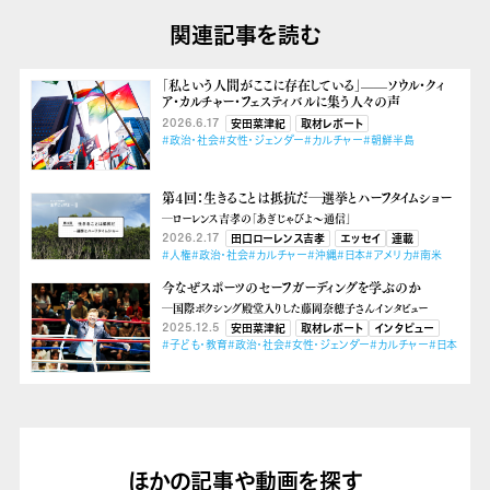
関連記事を読む
「私という人間がここに存在している」——ソウル・クィ
ア・カルチャー・フェスティバルに集う人々の声
2026.6.17
安田菜津紀
取材レポート
#政治・社会
#女性・ジェンダー
#カルチャー
#朝鮮半島
第４回：生きることは抵抗だ―選挙とハーフタイムショー
―ローレンス吉孝の「あぎじゃびよ〜通信」
2026.2.17
田口ローレンス吉孝
エッセイ
連載
#人権
#政治・社会
#カルチャー
#沖縄
#日本
#アメリカ
#南米
今なぜスポーツのセーフガーディングを学ぶのか
―国際ボクシング殿堂入りした藤岡奈穂子さんインタビュー
2025.12.5
安田菜津紀
取材レポート
インタビュー
#子ども・教育
#政治・社会
#女性・ジェンダー
#カルチャー
#日本
ほかの記事や動画を探す