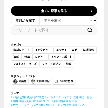
全ての記事を見る
年月から探す
カテゴリ
取材レポート
インタビュー
エッセイ
声明
取材短報
連載
特集
レビュー
イベントレポート
フォトストーリーズ
フリーマガジン
動画
所属ジャーナリスト
佐藤慧
安田菜津紀
D4P取材班
テーマ
#人権
#差別
#難民
#収容問題
#ヘイトクライム
#子ども・教育
#戦争・紛争
#貧困・格差
#災害・防災
#医療・ケア
#平和構築
#政治・社会
#女性・ジェンダー
#自然環境
#カルチャー
#法律（改定）
#メディア