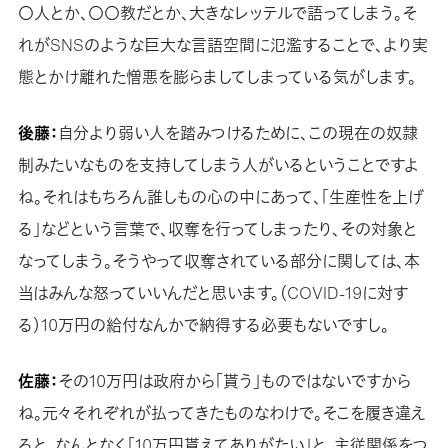
〇人とか、〇〇教だとか、大きなレッテルで語ってしまう。そ
れがSNSのような巨大な言語空間に氾濫することで、より実
態とかけ離れた憎悪を膨らましてしまっている気がします。
後藤：
自分より弱い人を踏みつけるために、この現在の奴隷
制みたいなものを支持してしまう人がいるということですよ
ね。それはもちろん誰しもの心の中にあって、「生産性を上げ
る」などという言葉で、収奪を行ってしまったり、その対象と
なってしまう。そうやって収奪されている部分に関しては、本
当はみんな怒っていいんだと思います。（COVID-19に対す
る）10万円の給付なんかで納得する必要もないですし。
佐藤：
その10万円は政府から「貰う」ものではないですから
ね。元々それぞれが払ってきたものなわけで。そこを履き違え
ると、なんとなく「10万円貰えてありがたい」と、主従関係をつ