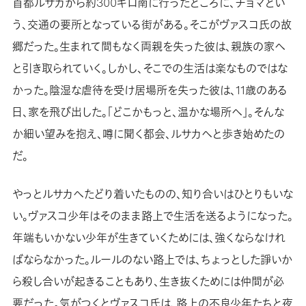
首都ルサカから約300キロ南に行ったところに、チョマとい
う、交通の要所となっている街がある。そこがヴァスコ氏の故
郷だった。生まれて間もなく両親を失った彼は、親族の家へ
と引き取られていく。しかし、そこでの生活は楽なものではな
かった。陰湿な虐待を受け居場所を失った彼は、11歳のある
日、家を飛び出した。「どこかもっと、温かな場所へ」。そんな
か細い望みを抱え、噂に聞く都会、ルサカへと歩き始めたの
だ。
やっとルサカへたどり着いたものの、知り合いはひとりもいな
い。ヴァスコ少年はそのまま路上で生活を送るようになった。
年端もいかない少年が生きていくためには、強くならなけれ
ばならなかった。ルールのない路上では、ちょっとした諍いか
ら殺し合いが起きることもあり、生き抜くためには仲間が必
要だった。気がつくとヴァスコ氏は、路上の不良少年たちと夜