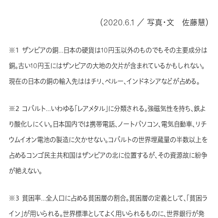
（2020.6.1 ／ 写真・文 佐藤慧）
※１ ザンビアの銅…日本の硬貨は10円玉以外のものでもその主要成分は
銅。古い10円玉にはザンビアの大地の欠片が含まれているかもしれない。
現在の日本の銅の輸入先ははチリ、ペルー、インドネシアなどが占める。
※２ コバルト…いわゆる「レアメタル」に分類される。強磁気性を持ち、鉄よ
り酸化しにくい。日本国内では携帯電話、ノートパソコン、電気自動車、リチ
ウムイオン電池の製造に欠かせない。コバルトの世界埋蔵量の半数以上を
占めるコンゴ民主共和国はザンビアの北に位置するが、その資源故に紛争
が絶えない。
※３ 貧困率…全人口に占める貧困層の割合。貧困層の定義として、「貧困ラ
イン」が用いられる。世界標準としてよく用いられるものに、世界銀行が発