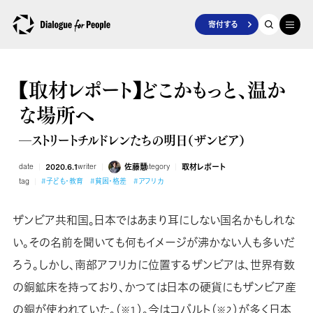
寄付する
【取材レポート】どこかもっと、温か
な場所へ
―ストリートチルドレンたちの明日（ザンビア）
date
2020.6.1
writer
佐藤慧
category
取材レポート
tag
#子ども・教育
#貧困・格差
#アフリカ
ザンビア共和国。日本ではあまり耳にしない国名かもしれな
い。その名前を聞いても何もイメージが沸かない人も多いだ
ろう。しかし、南部アフリカに位置するザンビアは、世界有数
の銅鉱床を持っており、かつては日本の硬貨にもザンビア産
の銅が使われていた。（
）。今はコバルト（
）が多く日本
※１
※２