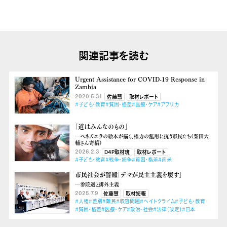
関連記事を読む
Urgent Assistance for COVID-19 Response in
Zambia
2020.5.31
佐藤慧
取材レポート
#子ども・教育
#貧困・格差
#医療・ケア
#アフリカ
「道はみんなのもの」
―ベネズエラの絵本が描く、権力の濫用に抗う市民たち（柴田大
輔さん寄稿）
2026.2.3
D4P取材班
取材レポート
#子ども・教育
#戦争・紛争
#貧困・格差
#南米
市民社会が警鐘「デマが民主主義を壊す」
―参院選と排外主義
2025.7.9
佐藤慧
取材短報
#人権
#差別
#難民
#収容問題
#ヘイトクライム
#子ども・教育
#貧困・格差
#医療・ケア
#政治・社会
#法律（改定）
#日本