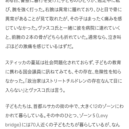
ある日、警察に暴行を受けた子どものひとりが、逃走中に転
び、腕を強く打った。右腕は異常に腫れており、ひと目で骨に
異常があることが見て取れたが、その子はまったく痛みを感
じていなかった。ヴァスコ氏と一緒に彼を病院に連れていく
と、前腕の２本の骨がどちらも折れていた。通常なら、泣き叫
ぶほどの激痛を感じているはずだ。
スティッカの蔓延は社会問題化されておらず、子どもの教育
に携わる国会議員に訊ねてみても、その存在、危険性を知ら
なかった。「政治家はストリートチルドレンの存在なんて目に
入らない」とヴァスコ氏は言う。
子どもたちは、首都ルサカの街の中で、大きく12のゾーンにわ
かれて暮らしている。その中のひとつ、ゾーン５（Levy
bridge）には70人近くの子どもたちが暮らしているが、なん