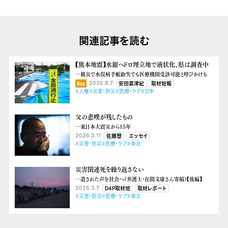
関連記事を読む
【熊本地震】水銀ヘドロ埋立地で液状化、県は調査中
―被災で水俣病手帳紛失でも医療機関受診可能と呼びかけも
2026.8.7
安田菜津紀
取材短報
#人権
#災害・防災
#医療・ケア
#日本
父の悲嘆が残したもの
―東日本大震災から15年
2026.3.11
佐藤慧
エッセイ
#災害・防災
#医療・ケア
#東北
災害関連死を繰り返さない
―遺された声を社会へ（弁護士・在間文康さん寄稿）【後編】
2025.3.7
D4P取材班
取材レポート
#災害・防災
#医療・ケア
#東北