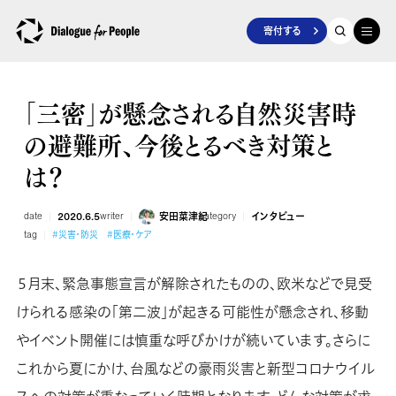
寄付する
「三密」が懸念される自然災害時
の避難所、今後とるべき対策と
は？
date
2020.6.5
writer
安田菜津紀
category
インタビュー
tag
#災害・防災
#医療・ケア
５月末、緊急事態宣言が解除されたものの、欧米などで見受
けられる感染の「第二波」が起きる可能性が懸念され、移動
やイベント開催には慎重な呼びかけが続いています。さらに
これから夏にかけ、台風などの豪雨災害と新型コロナウイル