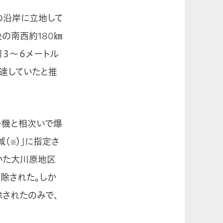
の沿岸に立地して
央の南西約180㎞
３～６メートル
に達していたと推
号機と相次いで爆
域（
）」に指定さ
※
ていた大川原地区
除された。しか
除されたのみで、