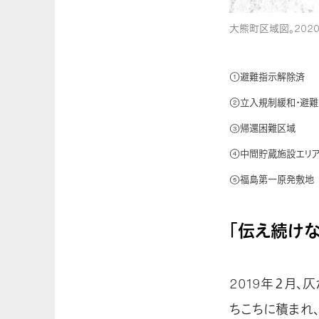
大熊町区域図。202
①避難指示解除済
②立入規制緩和・避
③帰還困難区域
④中間貯蔵施設エリ
⑤福島第一原発敷地
「伝え続け
2019年２月
ちこちに積まれ