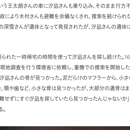
いう王太朗さんの車に汐凪さんも乗り込み、そのまま行方不
事故により木村さんも避難を余儀なくされ、捜索を続けられ
の深雪さんが遺体となって発見されたが、汐凪さんの遺体
限られた一時帰宅の時間を使って汐凪さんを探し続けた。16
現地調査を行う環境省に依頼し、重機での捜索を開始した
、汐凪さんの骨が見つかった。泥だらけのマフラーから、小
後、顎や歯など、小さな骨は見つかったが、大部分の遺骨は
避難せずにすぐ汐凪を探していたら見つかったんじゃないか」
る。