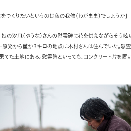
設をつくりたいというのは私の我儘（わがまま）でしょうか」
、娘の汐凪（ゆうな）さんの慰霊碑に花を供えながらそう呟
一原発から僅か３キロの地点に木村さんは住んでいた。慰霊
果てた土地にある。慰霊碑といっても、コンクリート片を置