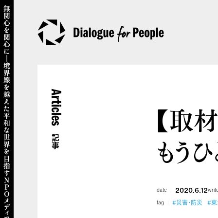
Articles
【取
もう
記事
2020.6.12
date
writ
#災害・防災
#東
tag