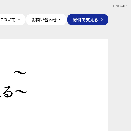
ENG
/
JP
pleについて
お問い合わせ
寄付で支える
塾 ～
える～