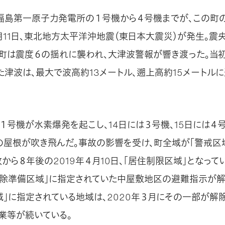
福島第一原子力発電所の１号機から４号機までが、この町
３月11日、東北地方太平洋沖地震（東日本大震災）が発生。震
町は震度６の揺れに襲われ、大津波警報が響き渡った。当初
た津波は、最大で波高約13メートル、遡上高約15メートル
発１号機が水素爆発を起こし、14日には３号機、15日には４
の屋根が吹き飛んだ。事故の影響を受け、町全域が「警戒区
から８年後の2019年４月10日、「居住制限区域」となっ
解除準備区域」に指定されていた中屋敷地区の避難指示が解
域」に指定されている地域は、2020年３月にその一部が解
業等が続いている。