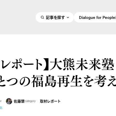
記事を探す
Dialogue for Peo
材レポート】大熊未来
ひとつの福島再生を考
佐藤慧
取材レポート
er
category
北