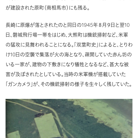
が建設された原町（南相馬市）にも残る。
長崎に原爆が落とされたのと同日の1945年８月９日と翌10
日、磐城飛行場一帯をはじめ、大熊町は機銃掃射など、米軍
の猛攻に見舞われることになる。「双葉町史」によると、とりわ
け10日の空襲で集落が火の海となり、疎開していた赤ん坊の
いる一家が、建物の下敷きになり犠牲となるなど、甚大な被
害が及ぼされたとしている。当時の米軍機が搭載していた
「ガンカメラ」が、その機銃掃射の様子を生々しく残していた。