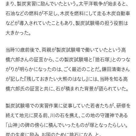
まり、製炭実習に励んでいたという。太平洋戦争が始まると、
石油などの燃料が不足し、木炭を燃料にして走る木炭自動車
などが導入されていたこともあり、製炭試験場の担う役割は
大きかった。
当時10歳前後で、両親が製炭試験場で働いていたという高
橋六郎さんの証言から、この製炭試験場と「捨石塚」とのつな
がりが明らかになったのは、ごく最近のことだ。鎌田清衛さん
が記した『残しておきたい大熊のはなし』には、当時を知る高
橋六郎氏の証言と共に、石が積まれた背景が語られていた。
製炭試験場での実習作業に従事していた若者たちが、研修を
終えて地元に戻る前、川の石を携え、この地の守護神である
「山神」の碑の傍らに積んでいったものが塚となったらしい。
炭の生産に励み、お国のために捨石になる、と。