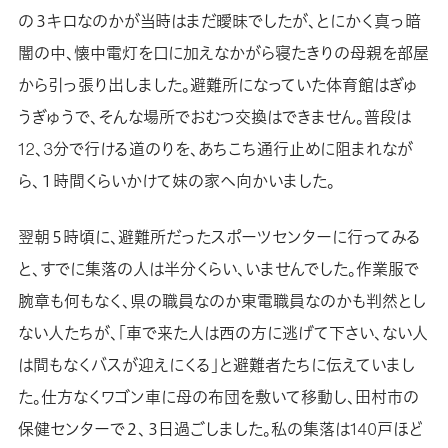
の３キロなのかが当時はまだ曖昧でしたが、とにかく真っ暗
闇の中、懐中電灯を口に加えなかがら寝たきりの母親を部屋
から引っ張り出しました。避難所になっていた体育館はぎゅ
うぎゅうで、そんな場所でおむつ交換はできません。普段は
12、3分で行ける道のりを、あちこち通行止めに阻まれなが
ら、１時間くらいかけて妹の家へ向かいました。
翌朝５時頃に、避難所だったスポーツセンターに行ってみる
と、すでに集落の人は半分くらい、いませんでした。作業服で
腕章も何もなく、県の職員なのか東電職員なのかも判然とし
ない人たちが、「車で来た人は西の方に逃げて下さい、ない人
は間もなくバスが迎えにくる」と避難者たちに伝えていまし
た。仕方なくワゴン車に母の布団を敷いて移動し、田村市の
保健センターで２、３日過ごしました。私の集落は140戸ほど