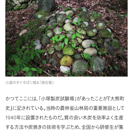
小道のすぐそばに残る「捨石塚」
かつてここには、「小塚製炭試験場」があったことが『大熊町
史』に記されている。当時の農林省山林局の重要施設として
1940年に設置されたものだ。質の良い木炭を効率よく生産
する方法や炭焼きの技術を学ぶため、全国から研修生が集