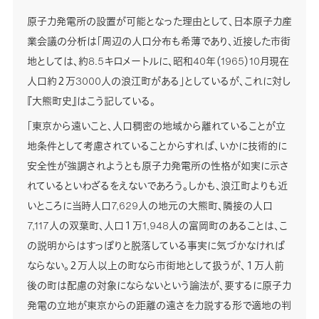
原子力発電所の設置が可能となった理由として、日本原子力産
業会議の分析は「周辺の人口分布も希薄であり、近接した市街
地としては、約8.5キロメートルに、昭和40年（1965）10月現在
人口約２万3000人の浪江町がある」としているが、これに対し
『大熊町史』はこう記している。
「東京から遠いこと、人口稠密の地域から離れていることが立
地条件として考慮されていることからすれば、いかに技術的に
安全性が強調されようとも原子力発電所の性格が如実に示さ
れているといわざるをえないであろう。しかも、浪江町よりも近
いところに当時人口7,629人の地元の大熊町、隣接の人口
7,117人の双葉町、人口１万1,948人の富岡町のあることは、こ
の説明からはすっぽりと脱落している事実に気づかなければ
ならない。２万人以上の町なら市街地として扱うが、１万人前
後の町は配慮の対象にならないという論法が、要するに原子力
発電の立地が東京からの距離の遠さを力説する形で適地の判