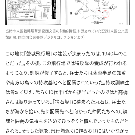
当時の米国戦略爆撃調査団文書の「標的情報」に残されていた記録（米国公文書
館所蔵、国立国会図書館デジタルコレクションより）
この地に「磐城飛行場」の建設が決まったのは、1940年のこ
とだった。その後、この飛行場では特攻隊の養成が行われる
ようになり、訓練が修了すると、兵士たちは薩摩半島の知覧
や南方の島々の特攻基地へと配属されていった。特攻訓練生
は皆幼く見え、恐らく10代半ばから後半だったのではと高橋
さんは振り返っている。「捨石塚」に積まれた丸石は、兵士た
ちが海から拾い、先に配属先へと向かった仲間たちへの、鎮
魂と供養の気持ちを込めてひっそりと積んでいったものだと
される。そうした塚を、飛行場近くに作るわけにはいかなかっ