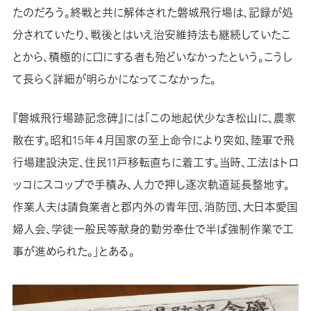
たのだろう。終戦と共に解体された磐城飛行場は、記録が処
分されていたり、戦後とはいえ治安維持法も継続していたこ
とから、積極的に口にする者も殆どいなかったという。こうし
て長らく詳細が明らかになってこなかった。
『磐城飛行場跡記念碑』には「この地起伏少なき松山に、農家
散在す。昭和15年４月国家の至上命令により突如、陸軍で飛
行場建設決定、住民11戸移転直ちに着工す。当時、工法はトロ
ッコにスコップで手積み、人力で押し逐次軌道延長整地す。
作業人夫は請負業者と郡内外の青年団、消防団、大日本愛国
婦人会、学徒一般民等献身的勤労奉仕で半ば強制作業で工
事が進められた。」とある。