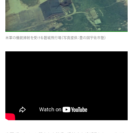
米軍の機銃掃射を受ける磐城飛行場（写真提供：豊の国宇佐市塾）