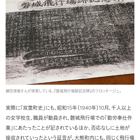
鎌田清衛さんが保管している、『磐城飛行場跡記念碑』のフロッタージュ。
実際に「双葉町史」にも、昭和15年（1940年）10月、千人以上
の女学校生、職員が動員され、磐城飛行場での「勤労奉仕作
業」にあたったことが記されているほか、否応なしに土地が
接収されていったという証言が、大熊町内にも、同じく飛行場