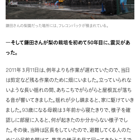
鎌田さんの梨園だった場所には、フレコンバックが積まれている。
―そして鎌田さんが梨の栽培を初めて50年目に、震災があ
った。
2011年３月11日は、例年よりも作業が遅れていたので、当日
は剪定など残る作業のために畑にいました。立っていられな
いような長い揺れの間、あちこちでがらがらと屋根瓦が落ち
る音が響いてきました。揺れが少し鎮まると、家に駆けていき
ました。93歳になる母親は３年前から寝たきりで、様子を確
認しに部屋に入ると、何が起きたのか分からない様子でし
た。その後、当時は区長をしていたので、避難してくる人のた