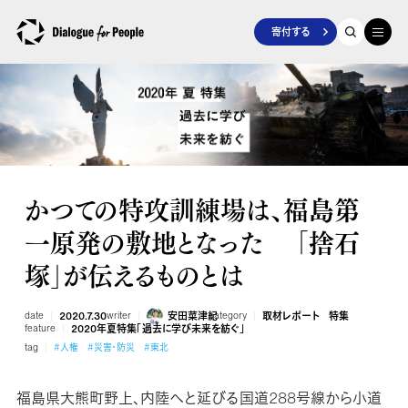
寄付する
かつての特攻訓練場は、福島第
一原発の敷地となった 「捨石
塚」が伝えるものとは
date
2020.7.30
writer
安田菜津紀
category
取材レポート
特集
feature
2020年夏特集「過去に学び未来を紡ぐ」
tag
#人権
#災害・防災
#東北
福島県大熊町野上、内陸へと延びる国道288号線から小道