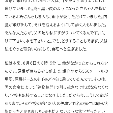
眼球が飛び出してしまった人は、目が見えず這うようにして
逃げていました。真っ黒い炭のようになった赤ちゃんを抱い
ているお母さんらしき人も、背中が焼けただれていました。内
臓が飛び出して、それを抱えるようにして歩く人もいました。
そんな人たちが、父の足や私にすがりついてくるんです。「助
けて下さい、水を下さい」と。でも、どうすることもできず、父は
私をぐっと背負いなおして、自宅へと急ぎました。
私は本来、８月６日の８時15分に、命がなかったかもしれない
んです。原爆が落ちる少し前まで、爆心地から350メートルの
場所、原爆ドームの川向の学校に通っていたんです。その後、
国の命令によって「建物疎開」で引っ越さなければならなくな
り、学校も転校することになりました。だから今、こうして命が
あります。その学校の約400人の児童と11名の先生は即死状
態だったと聞きました。骨も拾えないような状況だったとい