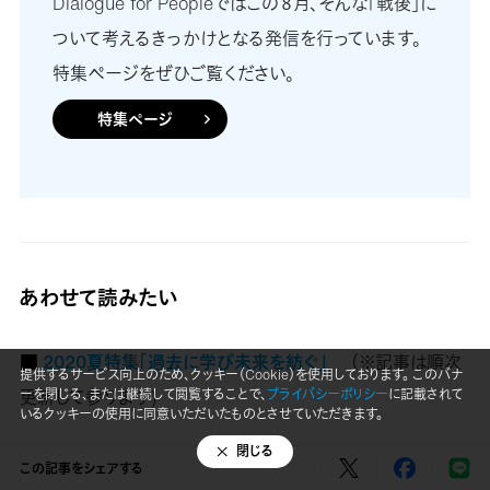
Dialogue for Peopleではこの８月、そんな「戦後」に
ついて考えるきっかけとなる発信を行っています。
特集ページをぜひご覧ください。
特集ページ
あわせて読みたい
■
2020夏特集「過去に学び未来を紡ぐ」
（※記事は順次
提供するサービス向上のため、クッキー（Cookie）を使用しております。 このバナ
更新して参ります)
ーを閉じる、または継続して閲覧することで、
プライバシーポリシー
に記載されて
いるクッキーの使用に同意いただいたものとさせていただきます。
閉じる
■
あなたの街の平和は、本当の平和ではありません―「平和
この記事をシェアする