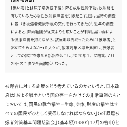
「黒い雨」とは原子爆弾投下後に降る放射性降下物。放射能を
有しているため急性放射線障害を引き起こす。国は当時の調査
に基づき被爆者健康手帳の交付を行ってきたが、近年の調査
によると、降雨範囲が従来よりも広いことが判明。黒い雨によ
る健康障害を抱えながら、該当地域外だったために「被爆者」と
認めてもらえなかった人々が、援護対象区域を見直し、被爆者
としての認定を求める訴訟を起こし、2020年１月に結審、７月
29日の判決で全面勝訴となった。
被爆者に対する施策をどう考えているのかというと、日本政
府は「およそ戦争という国の存亡をかけての非常事態のもと
においては、国民の戦争犠牲＝生命、身体、財産の犠牲はす
べての国民がひとしく受忍しなければならない」（※「原爆被
爆者対策基本問題懇談会」（基本懇）1980年12月の答申）と