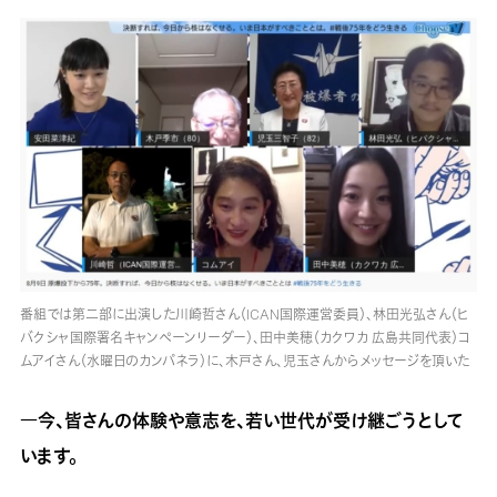
番組では第二部に出演した川崎哲さん（ICAN国際運営委員）、林田光弘さん（ヒ
バクシャ国際署名キャンペーンリーダー）、田中美穂（カクワカ 広島共同代表）コ
ムアイさん（水曜日のカンパネラ）に、木戸さん、児玉さんからメッセージを頂いた
―今、皆さんの体験や意志を、若い世代が受け継ごうとして
います。