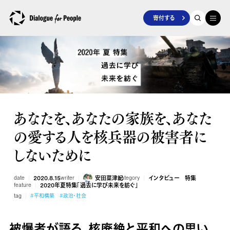
寄付する
あなたを、あなたの家族を、あなた
の愛する人を核兵器の被害者に
しないために
date
2020.8.15
writer
安田菜津紀
category
インタビュー
特集
feature
2020年夏特集「過去に学び未来を紡ぐ」
tag
#平和構築
#政治・社会
被爆者が語る、核廃絶と平和への思い