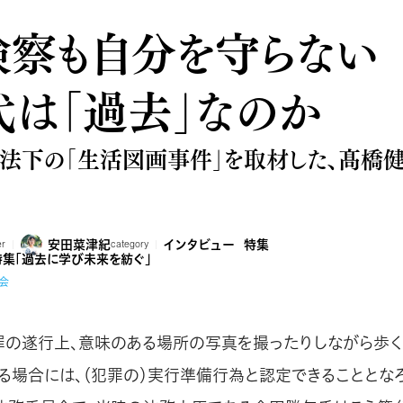
検察も自分を守らない
代は「過去」なのか
法下の「生活図画事件」を取材した、髙橋
安田菜津紀
インタビュー
特集
er
category
特集「過去に学び未来を紡ぐ」
会
罪の遂行上、意味のある場所の写真を撮ったりしながら歩
場合には、（犯罪の）実行準備行為と認定できることとなろう