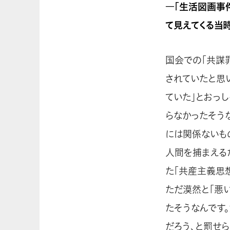
―「生活図画事
て見えてくる当
国会での「共謀
されていたと思
ていた」とおっ
らなかったそう
には関係ないも
人間を捕まえる
た「共産主義思
ただ漠然と「悪
たそうなんです
だろう、と罰せ