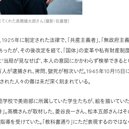
てくれた髙橋健太郎さん（撮影：佐藤慧）
1925年に制定された法律で、「共産主義者」、「無政府主
あったが、その後改定を経て、「国体」の変革や私有財産制
と“当局が見なせば”、本人の意図にかかわらず検挙できると
人が逮捕され、拷問、獄死が相次いだ。1945年10月15日
された人々の傷は未だ深く刻まれている。
範学校で美術部に所属していた学生たちが、絵を描いてい
件」。髙橋さんが取材した、菱谷良一さん、松本五郎さんはそ
指導を受けていた。「教科書通り」にただ表現するのではな