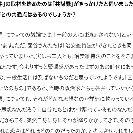
件」の取材を始めたのは「共謀罪」がきっかけだと伺いまし
時との共通点はあるのでしょうか？
罪」についての議論では、「一般の人には適応されない」と
います。ただ、菱谷さんたちは「治安維持法ができたときも同
しゃっていました。実はお二人とも、治安維持法のことをそこ
なんです。今よりずっと緊張感があったはずのあの時代にあ
の、一般生活には及ばないものだと思っていたようです。「
ためのもの」であると、当時の政治家たちも答弁していたから
想」についても、それがどんな思想なのか詳細に教わっている
い思想なんだろう」「自分たちとはかけ離れているものなんだ
。だからこそ、突然自身に身にそれが降りかかってきて、その
られる恐さはどれほどのものだったのか、と考えさせられまし