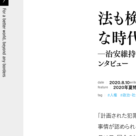
法も
な時
―治安維持
ンタビュー
2020.8.10
date
writ
2020年夏
feature
#人権
#政治・社
tag
「計画された犯
事情が認められる