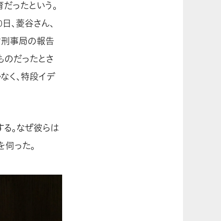
育だったという。
0日、菱谷さん、
省刑事局の報告
ものだったとさ
なく、特段イデ
する。なぜ彼らは
を伺った。