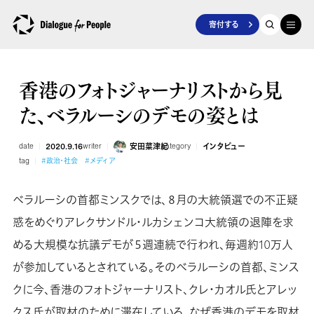
寄付する
香港のフォトジャーナリストから見
た、ベラルーシのデモの姿とは
date
2020.9.16
writer
安田菜津紀
category
インタビュー
tag
#政治・社会
#メディア
ベラルーシの首都ミンスクでは、８月の大統領選での不正疑
惑をめぐりアレクサンドル・ルカシェンコ大統領の退陣を求
める大規模な抗議デモが５週連続で行われ、毎週約10万人
が参加しているとされている。そのベラルーシの首都、ミンス
クに今、香港のフォトジャーナリスト、クレ・カオル氏とアレッ
クス氏が取材のために滞在している。なぜ香港のデモを取材