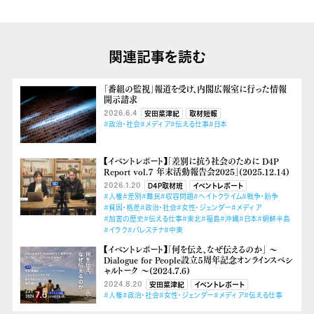
関連記事を読む
「番組の監視」報道を受け、内閣広報室に行った情報
開示請求
2026.6.4
安田菜津紀
取材短報
#政治・社会
#メディア
#伝える仕事
#日本
【イベントレポート】「差別に抗う社会のために D4P
Report vol.７ 年末活動報告会2025」(2025.12.14)
2026.1.20
D4P取材班
イベントレポート
#人権
#差別
#難民
#収容問題
#ヘイトクライム
#戦争・紛争
#貧困・格差
#政治・社会
#女性・ジェンダー
#メディア
#加害の歴史
#伝える仕事
#東北
#福島
#沖縄
#日本
#朝鮮半島
#イラク
#パレスチナ
#中東
【イベントレポート】「何を伝え、なぜ伝えるのか」 ～
Dialogue for People設立５周年記念オンラインスペシ
ャルトーク ～(2024.7.6)
2024.8.20
安田菜津紀
イベントレポート
#人権
#政治・社会
#女性・ジェンダー
#メディア
#伝える仕事