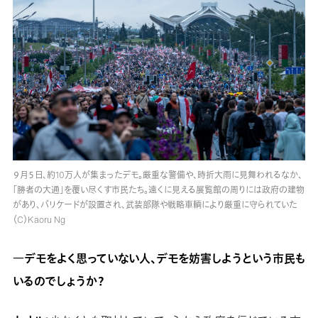
９月５日、約10万人が集まったデモ。厳重な警備や、時折大雨に見舞われるなか、
「勝者の大通」を覆い尽くす市民たち。遠くに見える展覧館の周りには政府の建物
があり、バリケードが設置され、武装部隊や戦略車輌により厳重に守られていた
（C）Kaoru Ng
―デモをよく思っていない人、デモを妨害しようという市民も
いるのでしょうか？