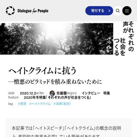
寄付する
ヘイトクライムに抗う
―憎悪のピラミッドを積み重ねないために
date
2020.12.2
writer
佐藤慧
category
インタビュー
特集
feature
2020年冬特集「それぞれの声が社会をつくる」
tag
#差別
#ヘイトクライム
#法律（改定）
本記事では「ヘイトスピーチ」「ヘイトクライム」の概念の説明
上、差別的な発言を引用している箇所があります。