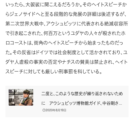
いったら、大袈裟に聞こえるだろうか。そのヘイトスピーチか
らジェノサイドへと至る段階的な発展の詳細は後述するが、
第二次世界大戦中、アウシュビッツに代表される絶滅収容所
で引き起こされた、何百万というユダヤの人々が殺されたホ
ロコーストは、街角のヘイトスピーチから始まったものだっ
た。その反省はドイツでは社会制度として活かされており、ユ
ダヤ人虐殺の事実の否定やナチスの賛美は禁止され、ヘイト
スピーチに対しても厳しい刑事罰を科している。
二度と、このような歴史が繰り返されないため
に アウシュビッツ博物館ガイド、中谷剛さん
🕒️2020年8月19日
インタビュー