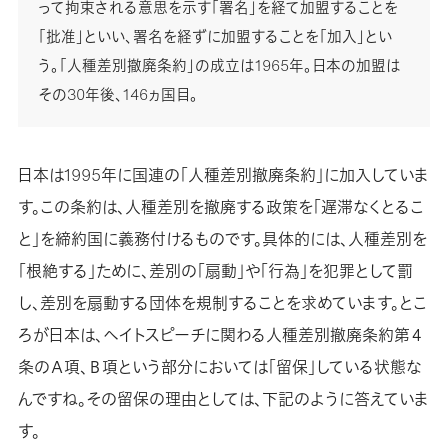
って拘束される意思を示す「署名」を経て加盟することを
「批准」といい、署名を経ずに加盟することを「加入」とい
う。「人種差別撤廃条約」の成立は1965年。日本の加盟は
その30年後、146ヵ国目。
日本は1995年に国連の「人種差別撤廃条約」に加入していま
す。この条約は、人種差別を撤廃する政策を「遅滞なくとるこ
と」を締約国に義務付けるものです。具体的には、人種差別を
「根絶する」ために、差別の「扇動」や「行為」を犯罪として罰
し、差別を扇動する団体を規制することを求めています。とこ
ろが日本は、ヘイトスピーチに関わる人種差別撤廃条約第４
条のＡ項、Ｂ項という部分においては「留保」している状態な
んですね。その留保の理由としては、下記のように答えていま
す。