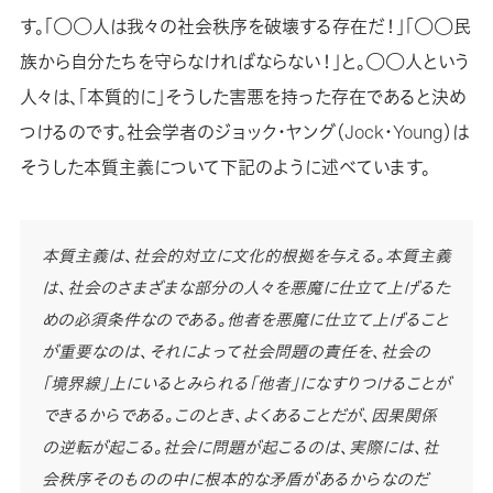
す。「○○人は我々の社会秩序を破壊する存在だ！」「○○民
族から自分たちを守らなければならない！」と。○○人という
人々は、「本質的に」そうした害悪を持った存在であると決め
つけるのです。社会学者のジョック・ヤング（Jock・Young）は
そうした本質主義について下記のように述べています。
本質主義は、社会的対立に文化的根拠を与える。本質主義
は、社会のさまざまな部分の人々を悪魔に仕立て上げるた
めの必須条件なのである。他者を悪魔に仕立て上げること
が重要なのは、それによって社会問題の責任を、社会の
「境界線」上にいるとみられる「他者」になすりつけることが
できるからである。このとき、よくあることだが、因果関係
の逆転が起こる。社会に問題が起こるのは、実際には、社
会秩序そのものの中に根本的な矛盾があるからなのだ