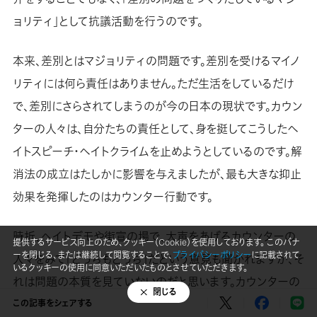
ョリティ」として抗議活動を行うのです。
本来、差別とはマジョリティの問題です。差別を受けるマイノ
リティには何ら責任はありません。ただ生活をしているだけ
で、差別にさらされてしまうのが今の日本の現状です。カウン
ターの人々は、自分たちの責任として、身を挺してこうしたヘ
イトスピーチ・ヘイトクライムを止めようとしているのです。解
消法の成立はたしかに影響を与えましたが、最も大きな抑止
効果を発揮したのはカウンター行動です。
時折、ヘイトデモや街宣の場で、大声をあげるカウンターの
提供するサービス向上のため、クッキー（Cookie）を使用しております。 このバナ
ーを閉じる、または継続して閲覧することで、
プライバシーポリシー
に記載されて
人々をみて「どっちもどっち」だという意見も聞かれますが、そ
いるクッキーの使用に同意いただいたものとさせていただきます。
れは問題の本質を見ていないのだと思います。カウンターの
閉じる
人々は、その声や音により、ヘイトスピーチが被害者やその地
この記事をシェアする