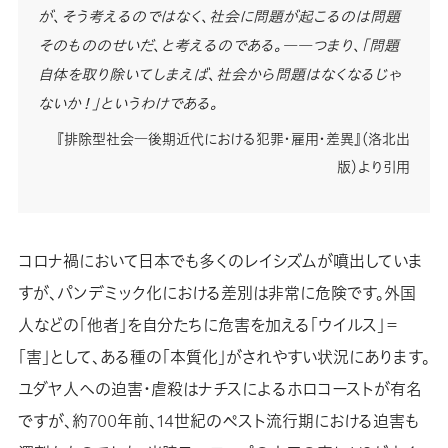
が、そう考えるのではなく、社会に問題が起こるのは問題
そのもののせいだ、と考えるのである。――つまり、「問題
自体を取り除いてしまえば、社会から問題はなくなるじゃ
ないか！」というわけである。
『排除型社会―後期近代における犯罪・雇用・差異』（洛北出
版）より引用
コロナ禍において日本でも多くのレイシズムが噴出していま
すが、パンデミック化における差別は非常に危険です。外国
人などの「他者」を自分たちに危害を加える「ウイルス」＝
「害」として、ある種の「本質化」がされやすい状況にあります。
ユダヤ人への迫害・虐殺はナチスによるホロコーストが有名
ですが、約700年前、14世紀のペスト流行期における迫害も