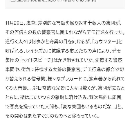
11月29日、浅草。差別的な言動を繰り返す十数人の集団が、
その何倍もの数の警察官に囲まれながらデモ行進を行った。
道行く人々は何事かと奇異の目を向けるが、「カウンター」と
呼ばれる、レイシズムに抗議する市民たちの声により、デモ
集団の「ヘイトスピーチ」はかき消されていた。先導する警察
車両や、街角に待機する大勢の警察官、デモ行進の都合で切
り替えられる信号機、様々なプラカードに、拡声器から流れて
くる大音響…。非日常的な光景に人々は驚くが、集団が去ると
ともに、街はまたいつもの雑踏に溶け込み、野次馬的に周囲
で写真を撮っていた人間も、「変な集団もいるものだな…」と、
その関心はまたすぐ別のものへと移ろっていく。