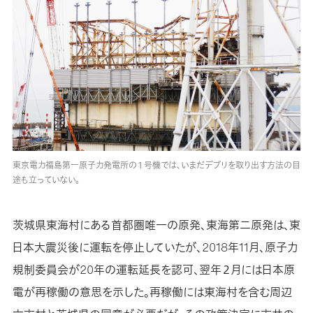
東京電力福島第一原子力発電所の１号機では、いまだデブリを取り出す方法の目
途も立っていない。
茨城県東海村にある首都圏唯一の原発、東海第二原発は、東
日本大震災後に運転を停止していたが、2018年11月、原子力
規制委員会が20年の運転延長を認可、翌年２月には日本原
電が再稼働の意思を示した。再稼働には東海村を含む周辺