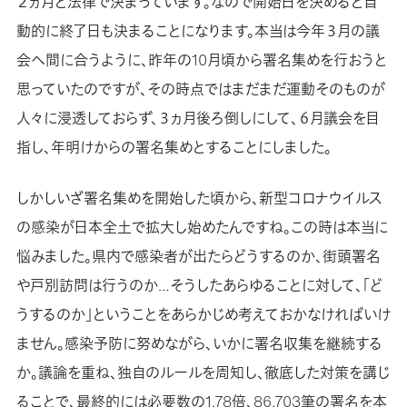
２ヵ月と法律で決まっています。なので開始日を決めると自
動的に終了日も決まることになります。本当は今年３月の議
会へ間に合うように、昨年の10月頃から署名集めを行おうと
思っていたのですが、その時点ではまだまだ運動そのものが
人々に浸透しておらず、３ヵ月後ろ倒しにして、６月議会を目
指し、年明けからの署名集めとすることにしました。
しかしいざ署名集めを開始した頃から、新型コロナウイルス
の感染が日本全土で拡大し始めたんですね。この時は本当に
悩みました。県内で感染者が出たらどうするのか、街頭署名
や戸別訪問は行うのか…そうしたあらゆることに対して、「ど
うするのか」ということをあらかじめ考えておかなければいけ
ません。感染予防に努めながら、いかに署名収集を継続する
か。議論を重ね、独自のルールを周知し、徹底した対策を講じ
ることで、最終的には必要数の1.78倍、86,703筆の署名を本