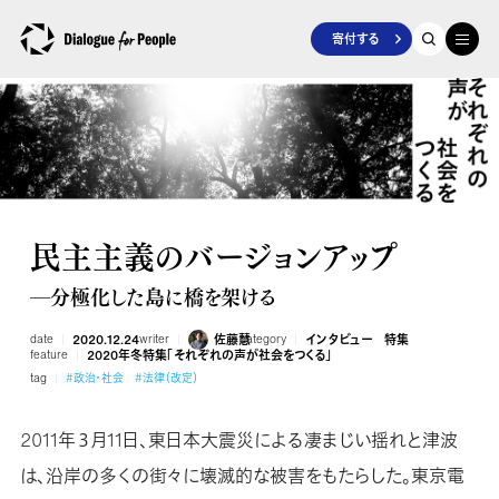
寄付する
民主主義のバージョンアップ
―分極化した島に橋を架ける
date
2020.12.24
writer
佐藤慧
category
インタビュー
特集
feature
2020年冬特集「それぞれの声が社会をつくる」
tag
#政治・社会
#法律（改定）
2011年３月11日、東日本大震災による凄まじい揺れと津波
は、沿岸の多くの街々に壊滅的な被害をもたらした。東京電