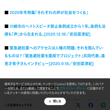
■
2020年冬特集「それぞれの声が社会をつくる」
■
川崎市のヘイトスピーチ禁止条例成立から１年。条例も法
律も「声」から生まれる。[2020.12.18／安田菜津紀]
■
緊急避妊薬へのアクセスは人権の問題、それを阻んでい
るものは？ 「緊急避妊薬を薬局でプロジェクト」共同代表、遠
見才希子さんインタビュー[2020.9.18／安田菜津紀]
提供するサービス向上のため、クッキー（Cookie）を使用しております。 このバナ
「それぞれの声が社会をつくる」
ーを閉じる、または継続して閲覧することで、
プライバシーポリシー
に記載されて
いるクッキーの使用に同意いただいたものとさせていただきます。
Dialogue for Peopleの取材、情報発信の活動は、皆さまか
閉じる
この記事をシェアする
らのご寄付によって成り立っています。2020年冬は
「それぞ