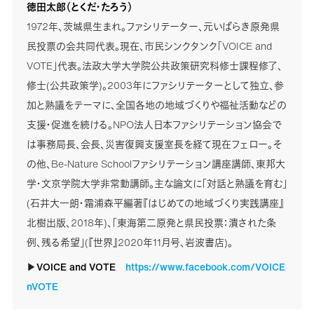
徳田太郎（とくだ・たろう）
1972年、茨城県生まれ。ファシリテーター、元いばらき原発県
民投票の会共同代表。現在、市民シンクタンク「VOICE and
VOTE」代表。法政大学大学院公共政策研究科修士課程修了、
修士(公共政策学)。2003年にファシリテーターとして独立、参
加と熟議をテーマに、全国各地の地域づくりや福祉活動などの
支援・促進を続ける。NPO法人日本ファシリテーション協会で
は事務局長、会長、災害復興支援室長を経て現在フェロー。そ
の他、Be-Nature Schoolファシリテーション講座講師、東邦大
学・文京学院大学非常勤講師。主な論文に「対話と熟議を育む」
(石井大一朗・霜浦森平編著『はじめての地域づくり実践講座』
北樹出版、2018年)、「東海第二原発と県民投票：潰された条
例、残る希望」(『世界』2020年11月号、岩波書店)。
▶
VOICE and VOTE
https://www.facebook.com/VOICE
nVOTE