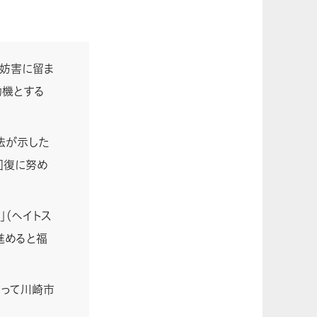
妨害に留ま
動機とする
法が示した
回復に努め
（ヘイトス
進めると福
持って川崎市