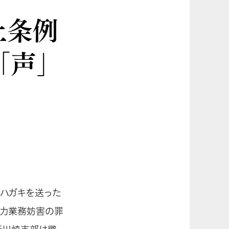
止条例
「声」
るハガキを送った
威力業務妨害の罪