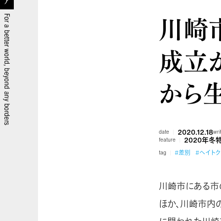
川崎
成立か
から生
2020.12.18
date
wri
2020年冬
feature
#差別
#ヘイト
tag
川崎市にある市
ほか、川崎市内