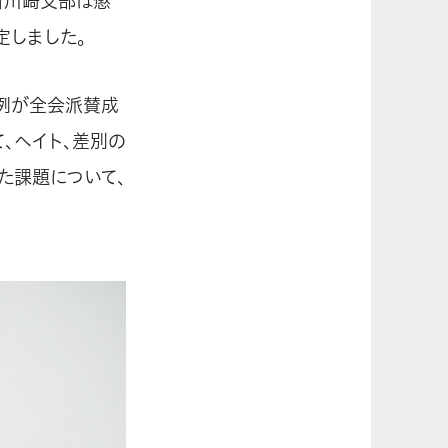
所川崎支部は懲
定しました。
条例が全会派賛成
、ヘイト、差別の
た課題について、