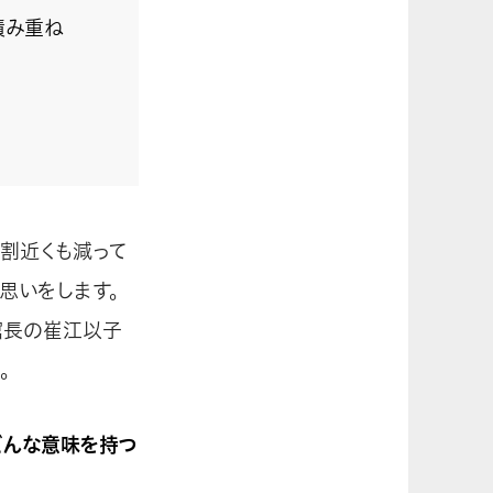
積み重ね
３割近くも減って
思いをします。
館長の崔江以子
。
どんな意味を持つ