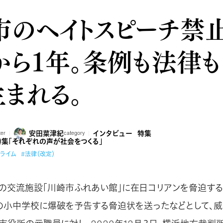
市のヘイトスピーチ禁
ら１年。条例も法律も
まれる。
安田菜津紀
インタビュー
特集
ter
category
特集「それぞれの声が社会をつくる」
クライム
#法律（改定）
の交流施設「川崎市ふれあい館」に在日コリアンを脅迫す
の小中学校に爆破を予告する脅迫状を送ったなどとして、