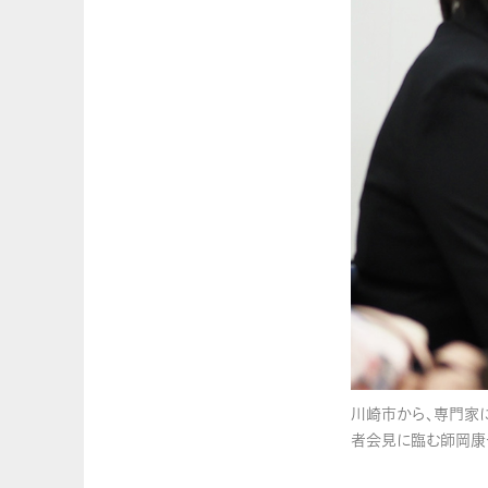
川崎市から、専門家
者会見に臨む師岡康子