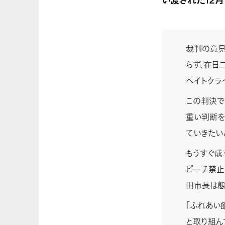
裁判の意見
らず、在日
ヘイトクラ
この判決で
重い判断を
ていきたい
もうすぐ成
ピーチ禁止
田市長は態
「ふれあい
と取り組ん