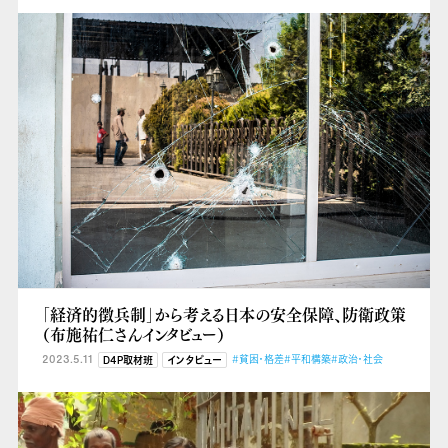
「経済的徴兵制」から考える日本の安全保障、防衛政策
（布施祐仁さんインタビュー）
2023.5.11
#貧困・格差
#平和構築
#政治・社会
D4P取材班
インタビュー