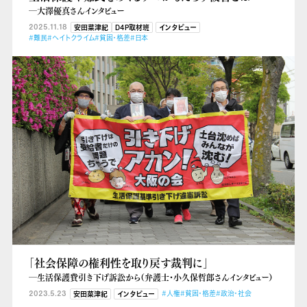
―大澤優真さんインタビュー
2025.11.18
安田菜津紀
D4P取材班
インタビュー
#難民
#ヘイトクライム
#貧困・格差
#日本
「社会保障の権利性を取り戻す裁判に」
―生活保護費引き下げ訴訟から（弁護士・小久保哲郎さんインタビュー）
2023.5.23
#人権
#貧困・格差
#政治・社会
安田菜津紀
インタビュー