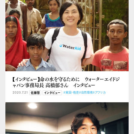
【インタビュー】命の水を守るために ウォーターエイドジ
ャパン事務局長 高橋郁さん インタビュー
2020.7.21
#貧困・格差
#自然環境
#アフリカ
佐藤慧
インタビュー