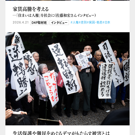
家賃高騰を考える
―「住まいは人権」を社会に（佐藤和宏さんインタビュー）
2026.4.21
#人権
#差別
#貧困・格差
#日本
D4P取材班
インタビュー
生活保護や難民をめぐるデマがもたらす被害とは