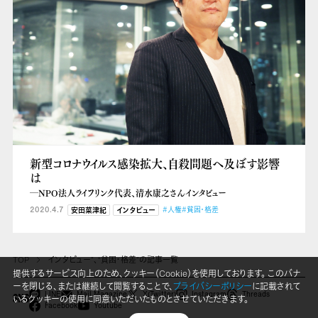
新型コロナウイルス感染拡大、自殺問題へ及ぼす影響
は
―NPO法人ライフリンク代表、清水康之さんインタビュー
2020.4.7
#人権
#貧困・格差
安田菜津紀
インタビュー
TOP
インタビュー”、“貧困・格差”の記事一覧
提供するサービス向上のため、クッキー（Cookie）を使用しております。 このバナ
ーを閉じる、または継続して閲覧することで、
プライバシーポリシー
に記載されて
LINE
Mail Magazine
X(Twitter)
Instagram
Threads
いるクッキーの使用に同意いただいたものとさせていただきます。
SNS
Facebook
Youtube