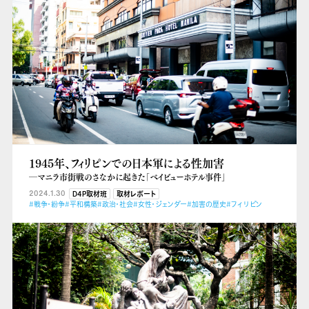
1945年、フィリピンでの日本軍による性加害
―マニラ市街戦のさなかに起きた「ベイビューホテル事件」
2024.1.30
D4P取材班
取材レポート
#戦争・紛争
#平和構築
#政治・社会
#女性・ジェンダー
#加害の歴史
#フィリピン