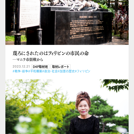
蔑ろにされたのはフィリピンの市民の命
―マニラ市街戦から
2023.12.21
D4P取材班
取材レポート
#戦争・紛争
#平和構築
#政治・社会
#加害の歴史
#フィリピン