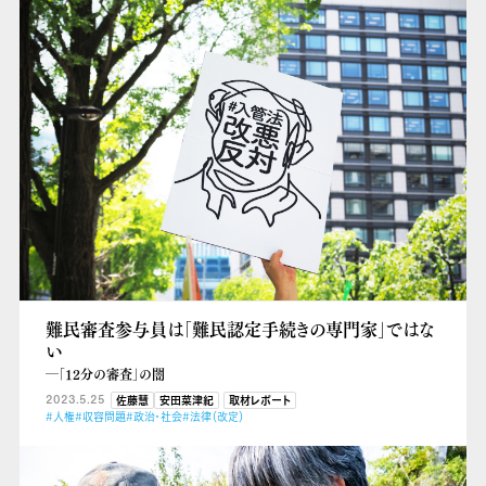
難民審査参与員は「難民認定手続きの専門家」ではな
い
―「12分の審査」の闇
2023.5.25
佐藤慧
安田菜津紀
取材レポート
#人権
#収容問題
#政治・社会
#法律（改定）