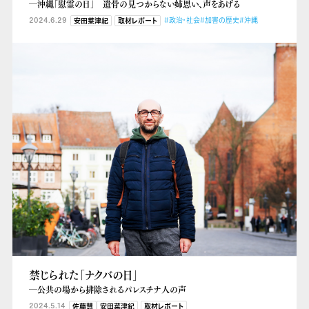
―沖縄「慰霊の日」 遺骨の見つからない姉思い、声をあげる
2024.6.29
#政治・社会
#加害の歴史
#沖縄
安田菜津紀
取材レポート
禁じられた「ナクバの日」
―公共の場から排除されるパレスチナ人の声
2024.5.14
佐藤慧
安田菜津紀
取材レポート