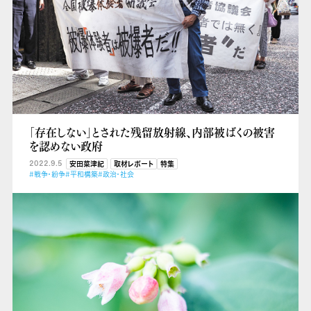
「存在しない」とされた残留放射線、内部被ばくの被害
を認めない政府
2022.9.5
安田菜津紀
取材レポート
特集
#戦争・紛争
#平和構築
#政治・社会