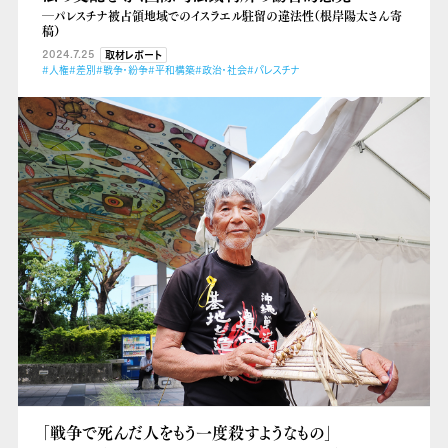
―パレスチナ被占領地域でのイスラエル駐留の違法性（根岸陽太さん寄
稿）
2024.7.25
取材レポート
#人権
#差別
#戦争・紛争
#平和構築
#政治・社会
#パレスチナ
「戦争で死んだ人をもう一度殺すようなもの」