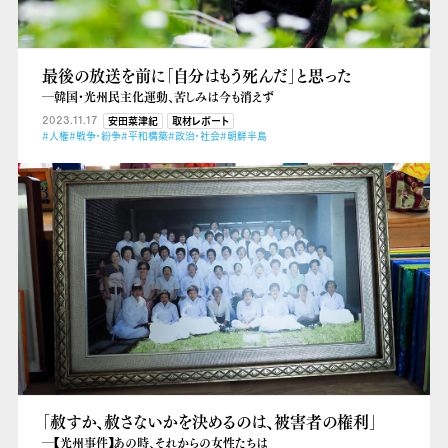
最後の放送を前に「自分はもう死んだ」と思った
―韓国・光州民主化運動、苦しみは今も消えず
2023.11.17
安田菜津紀
取材レポート
#人権
#戦争・紛争
#平和構築
#政治・社会
#朝鮮半島
「赦すか、赦さないかを決めるのは、被害者の権利」
―【光州事件】あの時、それからの女性たちは