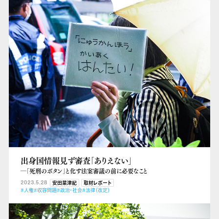
出身国情報見ず審査「ありえない」
―「死刑のボタン」と化す法案審議の前に必要なこと
2023.5.28
安田菜津紀
取材レポート
#人権
#収容問題
#政治・社会
#法律（改定）