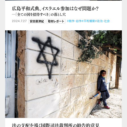
広島平和式典、イスラエル参加はなぜ問題か？
―「全ての国を招待すべき」の落とし穴
2024.7.27
#戦争・紛争
#平和構築
#政治・社会
安田菜津紀
取材レポート
法の支配を導く国際司法裁判所の勧告的意見