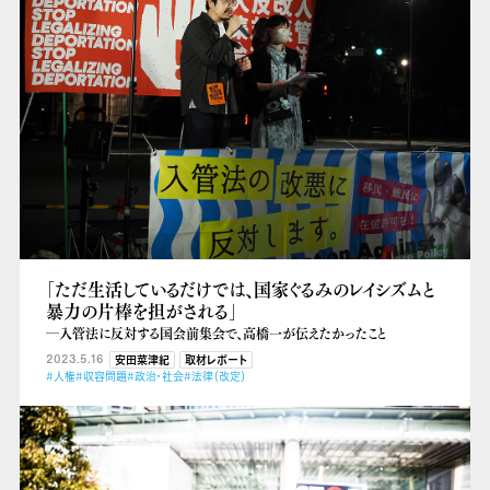
「ただ生活しているだけでは、国家ぐるみのレイシズムと
暴力の片棒を担がされる」
―入管法に反対する国会前集会で、高橋一が伝えたかったこと
2023.5.16
安田菜津紀
取材レポート
#人権
#収容問題
#政治・社会
#法律（改定）