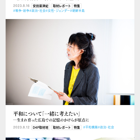
2023.8.16
安田菜津紀
取材レポート
特集
#戦争・紛争
#政治・社会
#女性・ジェンダー
#朝鮮半島
平和について「一緒に考えたい」
―生まれ育った広島での記憶のかけらが原点に
2023.8.12
#平和構築
#政治・社会
D4P取材班
取材レポート
特集