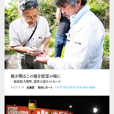
娘が眠るこの地を慰霊の場に
―福島県大熊町、遺骨の語るメッセージ
2023.5.18
#災害・防災
#政治・社会
#東北
#福島
佐藤慧
取材レポート