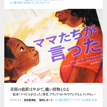
#人権
#政治・社会
#パレスチナ
#ドイツ
差別の放置はやがて、醜い怪物となる
―絵本『ママたちが言った』著者、アリシア・D・ウイリアムズさんインタビュー
2024.4.8
#人権
#差別
#ヘイトクライム
#政治・社会
安田菜津紀
取材レポート