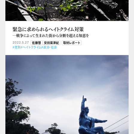
緊急に求められるヘイトクライム対策
―戦争によって生まれた街から分断を超える知恵を
2022.5.27
佐藤慧
安田菜津紀
取材レポート
#差別
#ヘイトクライム
#政治・社会