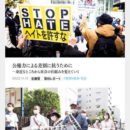
公権力による差別に抗うために
―身近なところから社会の仕組みを変えていく
2022.11.10
#差別
#政治・社会
佐藤慧
取材レポート