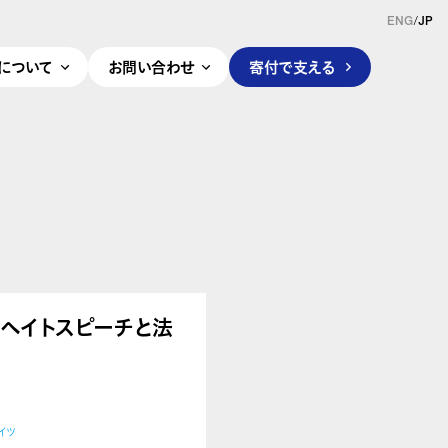
ENG
/
JP
pleについて
お問い合わせ
寄付で支える
さん「ヘイトスピーチと法
イツ