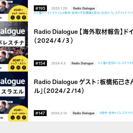
#195
2025.1.29
Radio Dialogue
#人権
#ヘイトクライム
#戦争・紛争
#平和構築
#政治・社会
#パレスチナ
#ドイツ
Radio Dialogue 【海外取材報告
（2024/４/３）
#154
2024.4.3
#人権
#差別
#パレスチナ
#
Radio Dialogue
Radio Dialogue ゲスト：板橋拓
ル」（2024/２/14）
#147
2024.2.14
#戦争・紛争
#パレスチナ
#
Radio Dialogue