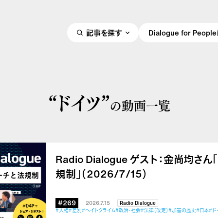
記事を探す
Dialogue for Peo
“ドイツ”
の動画一覧
Radio Dialogue ゲスト：金尚均
規制」（2026/7/15）
#269
2026.7.15
Radio Dialogue
#人権
#差別
#ヘイトクライム
#政治・社会
#法律（改定）
#加害の歴史
#日本
#ド