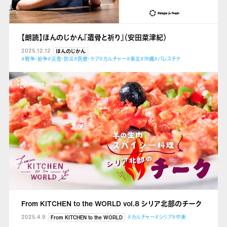
【朗読】ほんのじかん『遺骨と祈り』（安田菜津紀）
2025.12.12
ほんのじかん
#戦争・紛争
#災害・防災
#医療・ケア
#カルチャー
#東北
#沖縄
#パレスチナ
From KITCHEN to the WORLD vol.8 シリア北部のチーク
2025.4.9
#カルチャー
#シリア
#中東
From KITCHEN to the WORLD