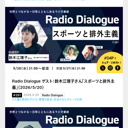
Radio Dialogue ゲスト：鈴木江理子さん「スポーツと排外主
義」（2026/5/20）
#261
2026.5.20
Radio Dialogue
#人権
#差別
#子ども・教育
#政治・社会
#カルチャー
#日本