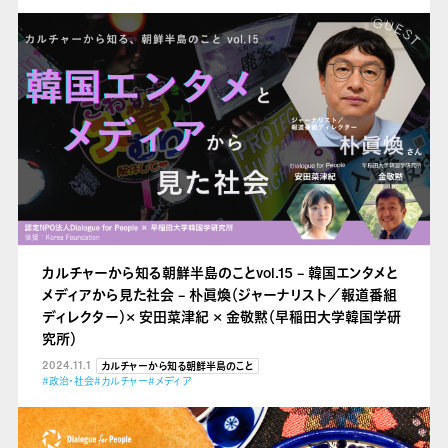
カルチャーから知る朝鮮半島のことvol.15 – 韓国エンタメと
メディアから見た社会 – 朴眞煥（ジャーナリスト／報道番組
ディレクター）× 安田菜津紀 × 金敬黙（早稲田大学韓国学研
究所）
2024.11.1
カルチャーから知る朝鮮半島のこと
#政治・社会
#カルチャー
#メディア