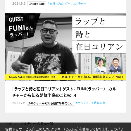
2021.9.3
#女性・ジェンダー
#カルチャー
Chiki's Talk
「ラップと詩と在日コリアン」 ゲスト： FUNI（ラッパー）_ カル
チャーから知る朝鮮半島のことvol.4
2021.7.2
#カルチャー
#朝鮮半島
カルチャーから知る朝鮮半島のこと
TOP
“カルチャー”の動画一覧
提供するサービス向上のため、クッキー（Cookie）を使用しております。 このバナ