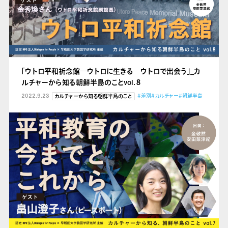
「ウトロ平和祈念館
―ウトロに生きる ウトロで出会う」_カ
ルチャーから知る朝鮮半島のことvol.８
2022.9.23
#差別
#カルチャー
#朝鮮半島
カルチャーから知る朝鮮半島のこと