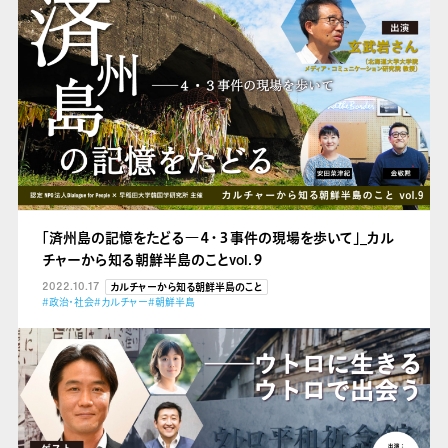
「済州島の記憶をたどる
―４・３事件の現場を歩いて」_カル
チャーから知る朝鮮半島のことvol.９
2022.10.17
カルチャーから知る朝鮮半島のこと
#政治・社会
#カルチャー
#朝鮮半島