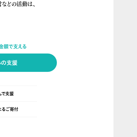
などの活動は、
。
な金額で支える
みの支援
んで支援
よるご寄付