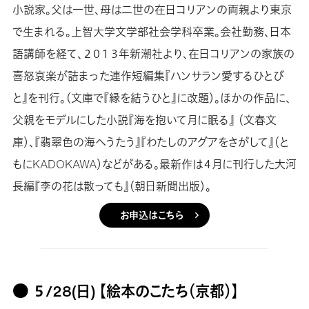
小説家。父は一世、母は二世の在日コリアンの両親より東京
で生まれる。上智大学文学部社会学科卒業。会社勤務、日本
語講師を経て、２０１３年新潮社より、在日コリアンの家族の
喜怒哀楽が詰まった連作短編集『ハンサラン愛するひとび
と』を刊行。（文庫で『縁を結うひと』に改題）。ほかの作品に、
父親をモデルにした小説『海を抱いて月に眠る』 （文春文
庫）、『翡翠色の海へうたう』『わたしのアグアをさがして』（と
もにKADOKAWA）などがある。最新作は４月に刊行した大河
長編『李の花は散っても』（朝日新聞出版）。
お申込はこちら
● ５/28(日) 【絵本のこたち（京都）】