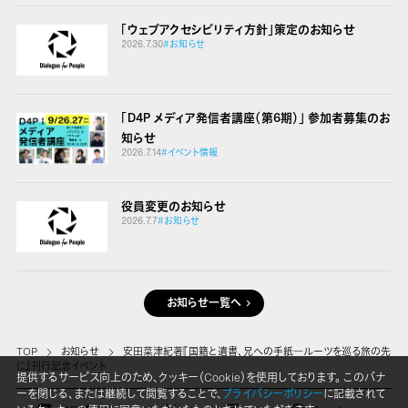
「ウェブアクセシビリティ方針」策定のお知らせ
2026.7.30
#お知らせ
「D4P メディア発信者講座（第6期）」 参加者募集のお
知らせ
2026.7.14
#イベント情報
役員変更のお知らせ
2026.7.7
#お知らせ
お知らせ一覧へ
TOP
お知らせ
安田菜津紀著『国籍と遺書、兄への手紙―ルーツを巡る旅の先
に』刊行記念イベント
提供するサービス向上のため、クッキー（Cookie）を使用しております。 このバナ
ーを閉じる、または継続して閲覧することで、
プライバシーポリシー
に記載されて