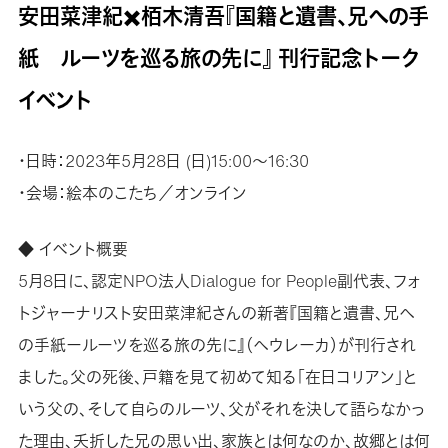
安田菜津紀✖️栢木清吾『国籍と遺書、兄への手
紙 ルーツを巡る旅の先に』 刊行記念トーク
イベント
・日時：2023年5月28日 (日)15:00〜16:30
・会場：絵本のこたち／オンライン
◆ イベント概要
5月8日に、認定NPO法人Dialogue for People副代表、フォ
トジャーナリスト安田菜津紀さんの新著『国籍と遺書、兄へ
の手紙ールーツを巡る旅の先に』（へウレーカ）が刊行され
ました。父の死後、戸籍を見て初めて知る「在日コリアン」と
いう父の、そして自らのルーツ、父がそれを決して語らなかっ
た理由、夭折した兄の思い出、家族とは何なのか、故郷とは何