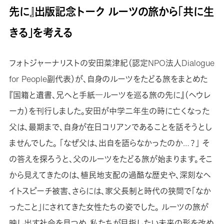
先に』出版記念トーク ルーツの旅から「共に生
きる」を考える
フォトジャーナリストの安田菜津紀（認定NPO法人Dialogue
for People副代表）が、自身のルーツをたどる旅をまとめた
『国籍と遺書、兄へと手紙―ルーツを巡る旅の先に』（ヘウレ
ーカ）を刊行しました。安田が中学二年生の時に亡くなった
父は、最期まで、自身が在日コリアンであることを話そうとし
ませんでした。 「なぜ父は、出自を語らなかったのか…？」 そ
の答えを探ろうと、父のルーツをたどる旅が始まります。そこ
から見えてきたのは、植民地支配の過酷な歴史や、深刻なヘ
イトスピーチ被害、さらには、家父長制と時代の狭間で「なか
ったこと」にされてきた女性たちの姿でした。 ルーツの旅が
映し出す社会を見つめ、私たちが目指したい未来の形を改め