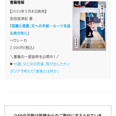
書籍情報
【2023年５月８日発売】
安田菜津紀 著
『
国籍と遺書、兄への手紙―ルーツを巡
る旅の先に
』
ヘウレーカ
2,090円（税込）
＼書籍の一部抜粋を公開中！／
▶
16歳、父と兄の死後、飛び出したカン
ボジアで考えた「家族とは何か」
D4Pの活動は皆様からのご寄付に支えられていま