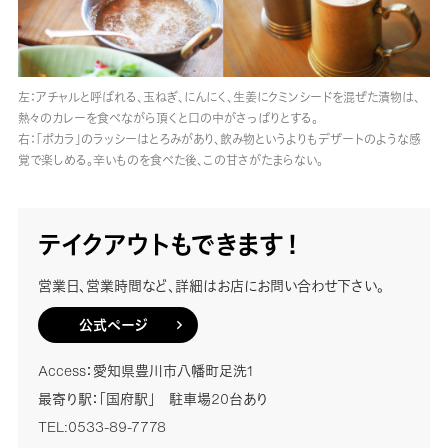
左：アチャルと呼ばれる、玉ねぎ、にんにく、生姜にクミンシードを混ぜた漬物は、
熱々のカレーを食べながら頂くと口の中がさっぱりとする。
右：「ポカラ」のラッシーはとろみがあり、飲み物というよりもデザートのような感
覚で楽しめる。辛いものを食べた後、この甘さがたまらない。
テイクアウトもできます！
営業日、営業時間など、詳細はお店にお問い合わせ下さい。
公式ページ
Access：愛知県豊川市八幡町足洗1
最寄り駅：「国府駅」 駐車場20台あり
TEL:0533-89-7778