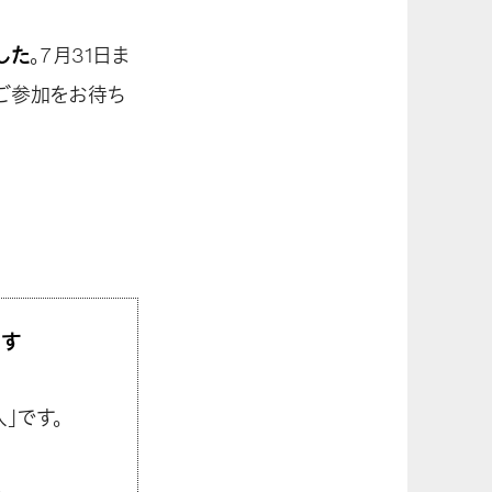
した
。7月31日ま
ご参加をお待ち
ます
人」です。