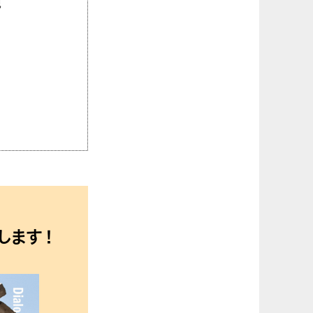
税
します！