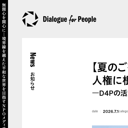
News
【夏の
お知らせ
人権に
―D4Pの
2026.7.1
date
catego