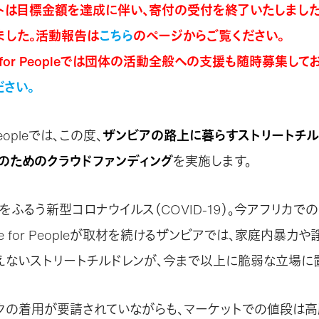
トは目標金額を達成に伴い、寄付の受付を終了いたしました
ました。活動報告は
こちら
のページからご覧ください。
ue for Peopleでは団体の活動全般への支援も随時募集して
ださい。
 Peopleでは、この度、
ザンビアの路上に暮らすストリートチル
のためのクラウドファンディング
を実施します。
ふるう新型コロナウイルス（COVID-19）。今アフリカで
gue for Peopleが取材を続けるザンビアでは、家庭内暴
えないストリートチルドレンが、今まで以上に脆弱な立場に
クの着用が要請されていながらも、マーケットでの値段は高