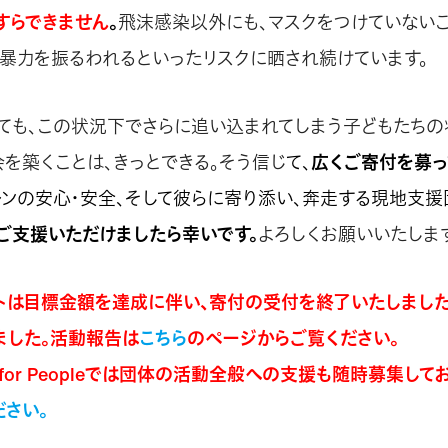
すらできません
。
飛沫感染以外にも、マスクをつけていない
て暴力を振るわれるといったリスクに晒され続けています。
ても、この状況下でさらに追い込まれてしまう子どもたち
会を築くことは、きっとできる。そう信じ
て、
広くご寄付を募っ
レンの安心・安全、そして彼らに寄り添い、奔走する現地支援
ご支援いただけましたら幸いです。
よろしくお願いいたしま
トは目標金額を達成に伴い、寄付の受付を終了いたしました
ました。活動報告は
こちら
のページからご覧ください。
ue for Peopleでは団体の活動全般への支援も随時募集して
ださい。