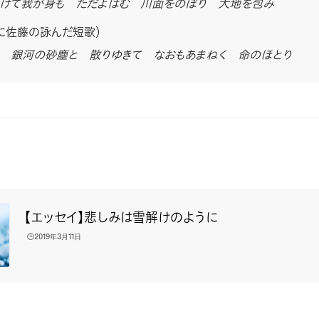
けて我が身も ただよはむ 川面をのぼり 大地を包み
に佐藤の詠んだ短歌）
 銀河の砂塵と 散りゆきて なおもあまねく 命のほとり
【エッセイ】悲しみは雪解けのように
🕒️2019年3月11日