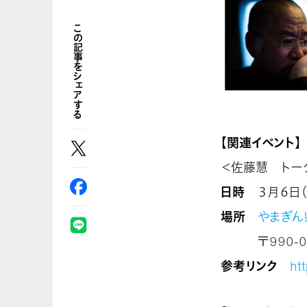
この記事をシェアする
【関連イベント】
＜佐藤慧 トー
日時
３月６日（土
場所
やまぎん
〒990-082
参考リンク
ht