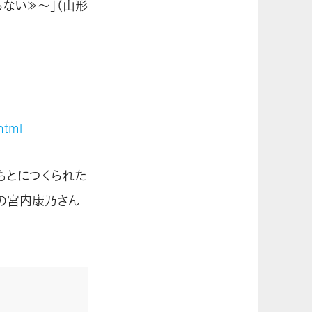
ない≫～」（山形
html
もとにつくられた
の宮内康乃さん