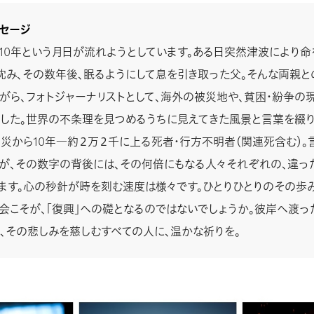
セージ
10年という月日が流れようとしています。ある日突然津波により命
沈み、その数年後、眠るようにして息を引き取った父。そんな両親
がら、フォトジャーナリストとして、海外の被災地や、貧困・紛争の
した。世界の不条理を見つめるうちに見えてきた風景と言葉を綴り
災から10年―約２万２千に上る死者・行方不明者（関連死含む）。
が、その数字の背後には、その何倍にもなる人々それぞれの、違っ
ます。心の秒針が時を刻む速度は様々です。ひとりひとりのその歩み
会こそが、「復興」への礎となるのではないでしょうか。彼岸へ渡っ
、その悲しみを慈しむすべての人に、温かな祈りを。