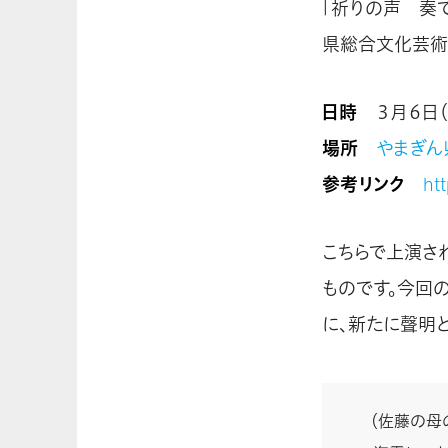
「祈りの声 奏
県総合文化芸術
日時
３月６日（
場所
やまぎん
参考リンク
ht
こちらで上演さ
ものです。今回
に、新たに聲明
（佐藤の母