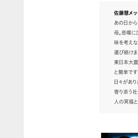
佐藤慧メッ
あの日から
母。悲嘆に
味を考えな
運び続けま
東日本大震
と簡単です
日々があり
寄り添う社
人の冥福と