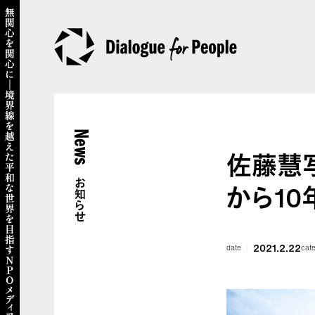
News
佐藤慧写
お知らせ
から10
2021.2.22
date
cat