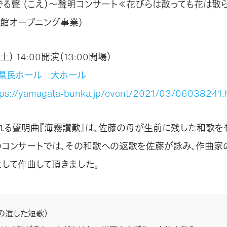
でる聲 （こえ）～聲明コンサート≪花びらは散っても花は散ら
館オープニング事業）
土） 14:00開演（13:00開場）
県民ホール 大ホール
tps://yamagata-bunka.jp/event/2021/03/06038241.
れる聲明曲『海霧讃歎』は、佐藤の母が生前に残した和歌を
のコンサートでは、その和歌への返歌を佐藤が詠み、作曲家
として作曲して頂きました。
の遺した短歌）