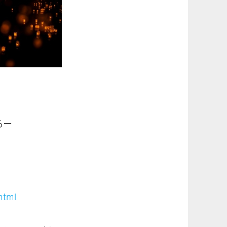
るー
html