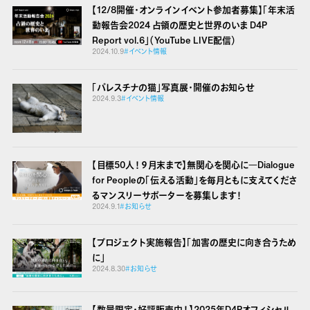
【12/8開催・オンラインイベント参加者募集】「年末活
動報告会2024 占領の歴史と世界のいま D4P
Report vol.6」（YouTube LIVE配信）
2024.10.9
#イベント情報
「パレスチナの猫」写真展・開催のお知らせ
2024.9.3
#イベント情報
【目標50人！９月末まで】無関心を関心に
―Dialogue
for Peopleの「伝える活動」を毎月ともに支えてくださ
るマンスリーサポーターを募集します！
2024.9.1
#お知らせ
【プロジェクト実施報告】「加害の歴史に向き合うため
に」
2024.8.30
#お知らせ
【数量限定・好評販売中！】2025年D4Pオフィシャル