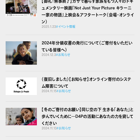
【御礼：無事終了】ガザで暮らす家族をもつ人々のドキ
ュメンタリー映画『Not Just Your Picture キラーニ
一家の物語』上映会＆アフタートーク（会場・オンライ
ン）
2025.1.23
#イベント情報
2024年分領収書の発行について（ご寄付をいただい
ている皆様へ）
2024.12.3
#お知らせ
（復旧しました）【お知らせ】オンライン寄付のシステ
ム障害について
2024.11.15
#お知らせ
【冬のご寄付のお願い】同じ空の下 生きる「あなた」と
歩んでいくために
―D4Pの活動にあなたの力を貸して
ください
2024.11.13
#お知らせ