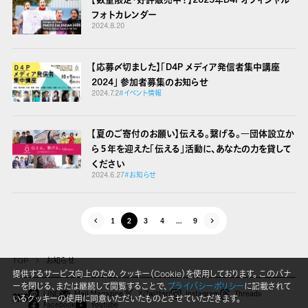
フォトカレンダー
2024.8.20
【応募〆切ました】「D4P メディア発信者集中講座
2024」 参加者募集のお知らせ
2024.7.2
#イベント情報
【夏のご寄付のお願い】伝える。繋げる。
―団体設立か
ら５年を迎えた「伝える」活動に、あなたの力を貸して
ください
2024.6.27
#お知らせ
1
2
3
4
…
9
TOP
お知らせ
提供するサービス向上のため、クッキー（Cookie）を使用しております。 このバナ
ーを閉じる、または継続して閲覧することで、
プライバシーポリシー
に記載されて
LINE
Mail Magazine
X(Twitter)
Instagram
Threads
いるクッキーの使用に同意いただいたものとさせていただきます。
SNS
Facebook
Youtube