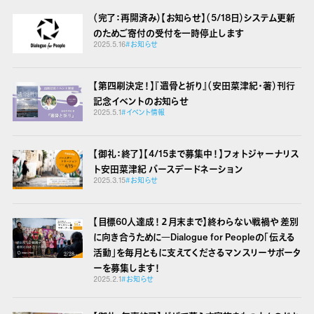
（完了：再開済み）【お知らせ】（5/18日）システム更新
のためご寄付の受付を一時停止します
2025.5.16
#お知らせ
【第四刷決定！】『遺骨と祈り』（安田菜津紀・著）刊行
記念イベントのお知らせ
2025.5.1
#イベント情報
【御礼：終了】【4/15まで募集中！】フォトジャーナリス
ト安田菜津紀 バースデードネーション
2025.3.15
#お知らせ
【目標60人達成！２月末まで】終わらない戦禍や 差別
に向き合うために
―Dialogue for Peopleの「伝える
活動」を毎月ともに支えてくださるマンスリーサポータ
ーを募集します！
2025.2.1
#お知らせ