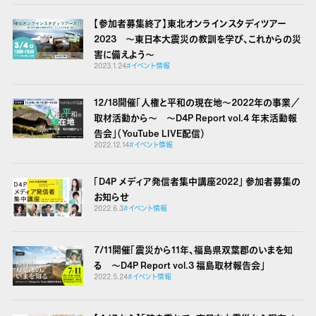
【参加者募集終了】東北オンラインスタディツアー
2023 ～東日本大震災の教訓を学び、これからの災
害に備えよう～
2023.1.24
#イベント情報
12/18開催「人権と平和の現在地～2022年の事業／
取材活動から～ ～D4P Report vol.4 年末活動報
告会」（YouTube LIVE配信）
2022.12.14
#イベント情報
「D4P メディア発信者集中講座2022」 参加者募集の
お知らせ
2022.6.3
#イベント情報
7/11開催「震災から11年、福島県双葉郡のいまを知
る ～D4P Report vol.3 福島取材報告会」
2022.5.24
#イベント情報