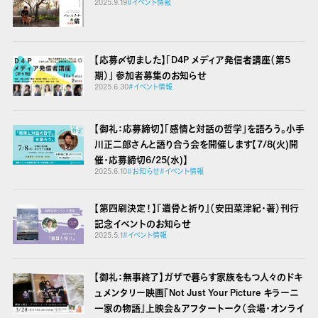
2025.9.19
#イベント情報
【応募〆切ました】「D4P メディア発信者講座（第5
期）」 参加者募集のお知らせ
2025.6.30
#イベント情報
【御礼：応募締切】「感情と対話の哲学」を語ろう。小手
川正二郎さんと語り合う会を開催します【7/8(火)開
催・応募締切6/25(水)】
2025.6.10
#お知らせ
#イベント情報
【第四刷決定！】『遺骨と祈り』（安田菜津紀・著）刊行
記念イベントのお知らせ
2025.5.1
#イベント情報
【御礼：無事終了】ガザで暮らす家族をもつ人々のドキ
ュメンタリー映画『Not Just Your Picture キラーニ
一家の物語』上映会＆アフタートーク（会場・オンライ