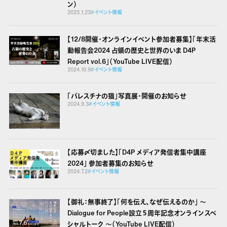
ン）
2025.1.23
#イベント情報
【12/8開催・オンラインイベント参加者募集】「年末活
動報告会2024 占領の歴史と世界のいま D4P
Report vol.6」（YouTube LIVE配信）
2024.10.9
#イベント情報
「パレスチナの猫」写真展・開催のお知らせ
2024.9.3
#イベント情報
【応募〆切ました】「D4P メディア発信者集中講座
2024」 参加者募集のお知らせ
2024.7.2
#イベント情報
【御礼：無事終了】「何を伝え、なぜ伝えるのか」 ～
Dialogue for People設立５周年記念オンラインスペ
シャルトーク ～（YouTube LIVE配信）