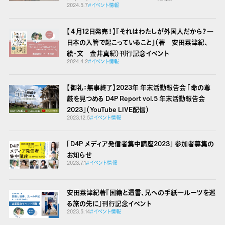
2024.5.7
#イベント情報
【４月12日発売！】『それはわたしが外国人だから？
―
日本の入管で起こっていること』（著 安田菜津紀、
絵・文 金井真紀）刊行記念イベント
2024.4.2
#イベント情報
【御礼：無事終了】2023年 年末活動報告会 「命の尊
厳を見つめる D4P Report vol.5 年末活動報告会
2023」（YouTube LIVE配信）
2023.12.5
#イベント情報
「D4P メディア発信者集中講座2023」 参加者募集の
お知らせ
2023.7.1
#イベント情報
安田菜津紀著『国籍と遺書、兄への手紙
―ルーツを巡
る旅の先に』刊行記念イベント
2023.5.14
#イベント情報