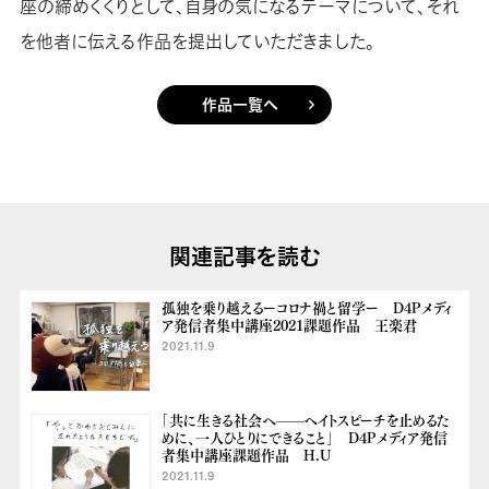
座の締めくくりとして、自身の気になるテーマについて、それ
を他者に伝える作品を提出していただきました。
作品一覧へ
関連記事を読む
孤独を乗り越えるーコロナ禍と留学ー D4Pメディ
ア発信者集中講座2021課題作品 王楽君
2021.11.9
「共に生きる社会へ——ヘイトスピーチを止めるた
めに、一人ひとりにできること」 D4Pメディア発信
者集中講座課題作品 H.U
2021.11.9