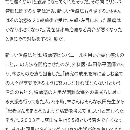
ても遅くない」と親身になってくれたそうだ。その間にリンパ
管腫に関する研究は進み、新しい治療法も登場する。林さん
はその治療を２０歳前後で受け、左頬・左目にあった腫瘤は
かなり小さくなった。現在は疼痛治療など具合が悪くなった
ときにその対処をする程度だ。
新しい治療法とは、特効薬ピシバニールを用いた硬化療法の
こと。この方法を開始させたのが、外科医・荻田修平医師であ
り、林さんの治療も担当した。「研究の成果を病に苦しむ全て
の人々が享受できるように努力しなければならない」という
信念のもとで、特効薬の入手が困難な海外の患者らに対す
る支援も行ってきた人。ある時、林さんはそんな荻田先生から
「患者さんをまとめるような活動を考えてほしい」と言われた
そうだ。２００３年に荻田先生は５５歳という若さで亡くなっ
た。その七回忌のタイミングで自身の生活が落ち着いてきた