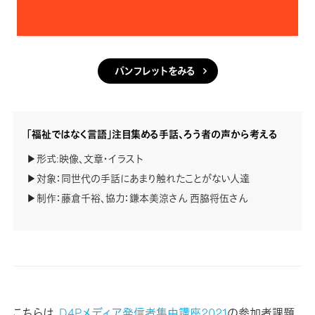
パンフレットをみる
「福祉ではなく言語」注目集める手話、ろう者の声から考える
▶︎形式:映像、文章・イラスト
▶︎対象：同世代の手話にあまり触れたことがない人達
▶︎制作：藤倉千裕、協力：鎌本美涼さん 西脇将伍さん
こちらは、
D4Pメディア発信者集中講座2021
の参加者課題