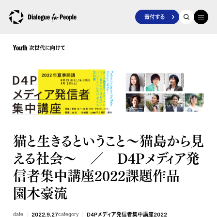
寄付する
次世代に向けて
Youth
猫と生きるということ～猫島から見
える社会～ ／ D4Pメディア発
信者集中講座2022課題作品
園木豪流
date
2022.9.27
category
D4Pメディア発信者集中講座2022