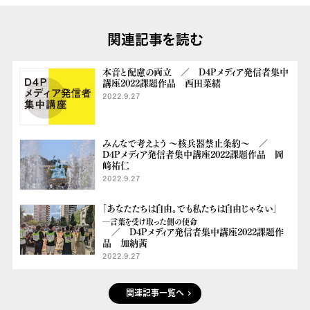
関連記事を読む
本音と配慮の両立 ／ D4Pメディア発信者集中
講座2022課題作品 西田菜緒
2022.9.27
みんなで考えよう 〜核兵器禁止条約〜 ／
D4Pメディア発信者集中講座2022課題作品 岡
﨑祐仁
2022.9.27
「あなたたちは自由。でも私たちは自由じゃない」
―言葉を受け取った側の使命
／ D4Pメディア発信者集中講座2022課題作
品 加納茜
2022.9.27
関連記事一覧へ