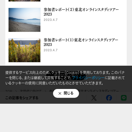
参加者レポート（２）東北オンラインスタディツアー
2023
2023.4.7
参加者レポート（１）東北オンラインスタディツアー
2023
2023.4.7
提供するサービス向上のため、クッキー（Cookie）を使用しております。 このバナ
関連記事一覧へ
ーを閉じる、または継続して閲覧することで、
プライバシーポリシー
に記載されて
いるクッキーの使用に同意いただいたものとさせていただきます。
TOP
次世代に向けて
参加者レポート（３）東北オンラインスタディツアー
閉じる
2023
この記事をシェアする
LINE
Mail Magazine
X(Twitter)
Instagram
Threads
SNS
Facebook
Youtube
Copyright © Dialogue for People All Right Reserved.