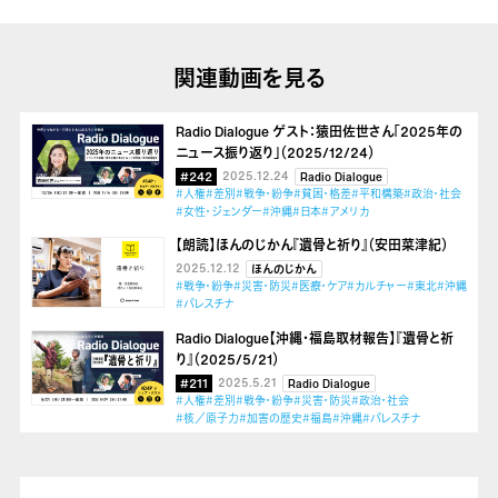
関連動画を見る
Radio Dialogue ゲスト：猿田佐世さん「2025年の
ニュース振り返り」（2025/12/24）
#242
2025.12.24
Radio Dialogue
#人権
#差別
#戦争・紛争
#貧困・格差
#平和構築
#政治・社会
#女性・ジェンダー
#沖縄
#日本
#アメリカ
【朗読】ほんのじかん『遺骨と祈り』（安田菜津紀）
2025.12.12
ほんのじかん
#戦争・紛争
#災害・防災
#医療・ケア
#カルチャー
#東北
#沖縄
#パレスチナ
Radio Dialogue【沖縄・福島取材報告】『遺骨と祈
り』（2025/5/21）
#211
2025.5.21
Radio Dialogue
#人権
#差別
#戦争・紛争
#災害・防災
#政治・社会
#核／原子力
#加害の歴史
#福島
#沖縄
#パレスチナ