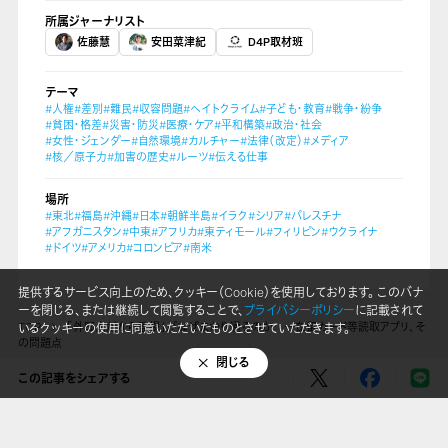
所属ジャーナリスト
佐藤慧
安田菜津紀
D4P取材班
テーマ
#人権
#差別
#難民
#収容問題
#ヘイトクライム
#子ども・教育
#戦争・紛争
#貧困・格差
#災害・防災
#医療・ケア
#平和構築
#政治・社会
#女性・ジェンダー
#自然環境
#カルチャー
#法律（改定）
#メディア
#核／原子力
#加害の歴史
#ルーツ
#伝える仕事
場所
#東北
#福島
#沖縄
#日本
#朝鮮半島
#イラク
#シリア
#パレスチナ
#アフガニスタン
#中東
#アフリカ
#東ティモール
#フィリピン
#ウクライナ
#ドイツ
#アメリカ
#コロンビア
#南米
提供するサービス向上のため、クッキー（Cookie）を使用しております。 このバナ
ーを閉じる、または継続して閲覧することで、
プライバシーポリシー
に記載されて
TOP
「外国人だから監視」がなぜまかり通るのか ―在留カード等読取アプリ、そ
いるクッキーの使用に同意いただいたものとさせていただきます。
の問題点
閉じる
この記事をシェアする
LINE
Mail Magazine
X(Twitter)
Instagram
Threads
SNS
Facebook
Youtube
Copyright © Dialogue for People All Right Reserved.