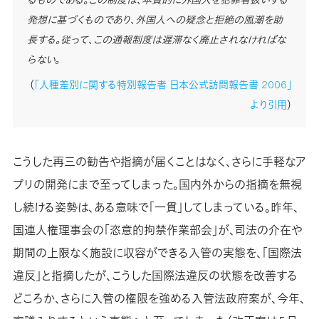
発想に基づくものであり、外国人への疑念と拒絶の風潮を助
長する。従って、この通報制度は遅滞なく廃止されなければな
らない。
（
「人種差別に関する特別報告者 日本公式訪問報告書 2006」
より引用
）
こうした再三の勧告や指摘が届くことはなく、さらに手軽なア
プリの開発にまで至ってしまった。国内外からの指摘を無視
し続ける姿勢は、ある意味で「一貫」してしまっている。昨年、
国連人権理事会の「恣意的拘禁作業部会」が、司法の介在や
期間の上限なく施設に収容ができる入管の実態を、「国際法
違反」と指摘したが、こうした国際法違反の状態を改善する
どころか、さらに入管の権限を強める入管法政府案が、今年、