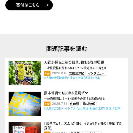
寄付はこちら
関連記事を読む
入管が握る広範な裁量、強まる管理監視
―永住資格に関わるガイドライン改定案の中身とは
2026.8.6
安田菜津紀
インタビュー
#人権
#差別
#政治・社会
#法律（改定）
#日本
熊本地震でも広がる差別デマ
―公的機関にはヘイト扇動を否定する義務がある
2026.7.31
佐藤慧
取材短報
#人権
#差別
#ヘイトクライム
#政治・社会
#法律（改定）
#日本
『部落フェミニズム』が問う、マジョリティ側の「呼応する
責任」