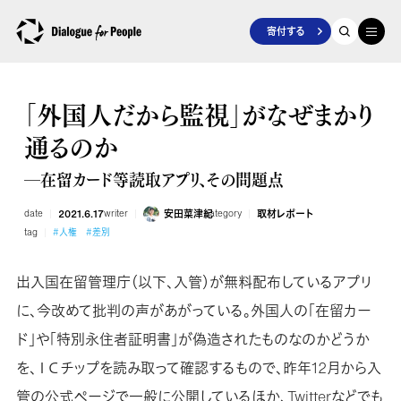
寄付する
「外国人だから監視」がなぜまかり
通るのか
―在留カード等読取アプリ、その問題点
date
2021.6.17
writer
安田菜津紀
category
取材レポート
tag
#人権
#差別
出入国在留管理庁（以下、入管）が無料配布しているアプリ
に、今改めて批判の声があがっている。外国人の「在留カー
ド」や「特別永住者証明書」が偽造されたものなのかどうか
を、ＩＣチップを読み取って確認するもので、昨年12月から入
管の公式ページで一般に公開しているほか、Twitterなどでも