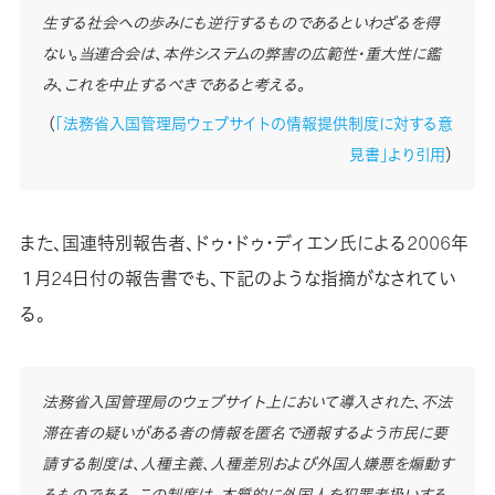
生する社会への歩みにも逆行するものであるといわざるを得
ない。当連合会は、本件システムの弊害の広範性・重大性に鑑
み、これを中止するべきであると考える。
（
「法務省入国管理局ウェブサイトの情報提供制度に対する意
見書」より引用
）
また、国連特別報告者、ドゥ・ドゥ・ディエン氏による2006年
１月24日付の報告書でも、下記のような指摘がなされてい
る。
法務省入国管理局のウェブサイト上において導入された、不法
滞在者の疑いがある者の情報を匿名で通報するよう市民に要
請する制度は、人種主義、人種差別および外国人嫌悪を煽動す
るものである。この制度は、本質的に外国人を犯罪者扱いする