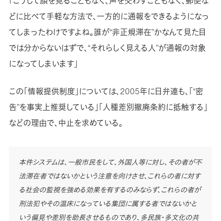
「こうして顔を見ることもなく、声を交わすこともなく、郵便な
どに比べて手軽な方法で、一方的に通報をできるようになっ
てしまったわけですよね。誰が“非正規滞在”かなんて見た目
では分からないはずで、“それらしく見える人”が通報の対象
になってしまいます」
この「情報提供制度」については、2005年に日弁連も、「“密
告”を事実上推奨している」「人種差別撤廃条約に抵触する」
などの理由で、中止を求めている。
本件システムは、一般市民をして、外国人等に対し、その者が不
法滞在者ではないかという注意を向けさせ、これらの者に対す
る社会の監視を強める効果を有するのみならず、これらの者が
刑法犯やその温床になっている集団に属する者ではないかと
いう偏見や差別を助長させるものであり、多民族・多文化の共