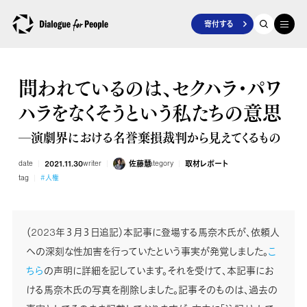
寄付する
問われているのは、セクハラ・パワ
ハラをなくそうという私たちの意思
―演劇界における名誉棄損裁判から見えてくるもの
date
2021.11.30
writer
佐藤慧
category
取材レポート
tag
#人権
（2023年３月３日追記）本記事に登場する馬奈木氏が、依頼人
への深刻な性加害を行っていたという事実が発覚しました。
こ
ちら
の声明に詳細を記しています。それを受けて、本記事にお
ける馬奈木氏の写真を削除しました。記事そのものは、過去の