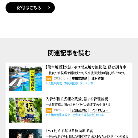
寄付はこちら
関連記事を読む
【熊本地震】水銀ヘドロ埋立地で液状化、県は調査中
―被災で水俣病手帳紛失でも医療機関受診可能と呼びかけも
2026.8.7
安田菜津紀
取材短報
#人権
#災害・防災
#医療・ケア
#日本
入管が握る広範な裁量、強まる管理監視
―永住資格に関わるガイドライン改定案の中身とは
2026.8.6
安田菜津紀
インタビュー
#人権
#差別
#政治・社会
#法律（改定）
#日本
「ヘイト」から始まる植民地主義
―海からガザを目指した韓国アクティビストたちとイスラエルの暴力