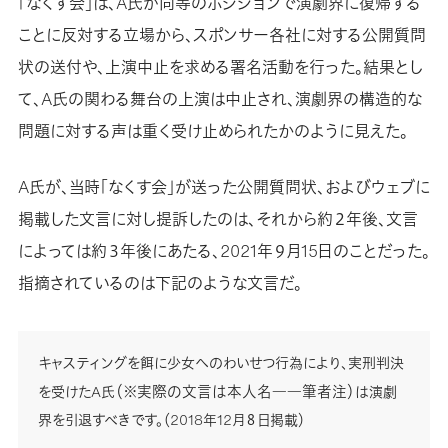
「なくす会」は、A氏が同等のポジションで演劇界に復帰する
ことに反対する立場から、スポンサー各社に対する公開質問
状の送付や、上演中止を求める署名活動を行った。結果とし
て、A氏の関わる舞台の上演は中止され、演劇界の構造的な
問題に対する声は重く受け止められたかのように見えた。
A氏が、当時「なくす会」が送った公開質問状、およびウェブに
掲載した文言に対し提訴したのは、それから約２年後、文言
によっては約３年後にあたる、2021年９月15日のことだった。
指摘されているのは下記のような文言だ。
キャスティングを餌に少女へのわいせつ行為により、実刑判決
を受けたA氏
（※実際の文言は本人名――筆者注）
は演劇
界を引退すべきです。（2018年12月８日掲載）