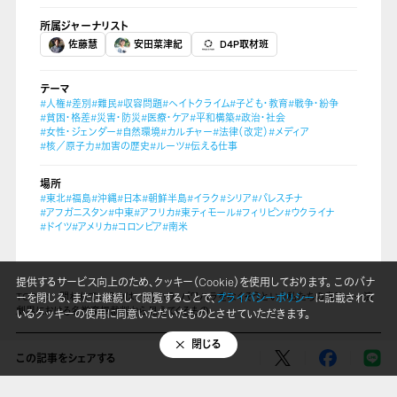
所属ジャーナリスト
佐藤慧
安田菜津紀
D4P取材班
テーマ
#人権
#差別
#難民
#収容問題
#ヘイトクライム
#子ども・教育
#戦争・紛争
#貧困・格差
#災害・防災
#医療・ケア
#平和構築
#政治・社会
#女性・ジェンダー
#自然環境
#カルチャー
#法律（改定）
#メディア
#核／原子力
#加害の歴史
#ルーツ
#伝える仕事
場所
#東北
#福島
#沖縄
#日本
#朝鮮半島
#イラク
#シリア
#パレスチナ
#アフガニスタン
#中東
#アフリカ
#東ティモール
#フィリピン
#ウクライナ
#ドイツ
#アメリカ
#コロンビア
#南米
提供するサービス向上のため、クッキー（Cookie）を使用しております。 このバナ
TOP
問われているのは、セクハラ・パワハラをなくそうという私たちの意思――演
ーを閉じる、または継続して閲覧することで、
プライバシーポリシー
に記載されて
劇界における名誉棄損裁判から見えてくるもの
いるクッキーの使用に同意いただいたものとさせていただきます。
閉じる
LINE
Mail Magazine
X(Twitter)
Instagram
Threads
この記事をシェアする
SNS
Facebook
Youtube