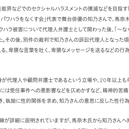
芸能界などでのセクシャルハラスメントの撲滅などを目指す「
・パワハラをなくす会」代表で舞台俳優の知乃さんで、馬奈
クハラ被害について代理人弁護士として関わった後、「～な
た。その後、別件の裁判で知乃さんの訴訟代理人となった頃
れる、卑猥な言葉を吐く、卑猥なメッセージを送るなどの行
身が代理人や顧問弁護士であるという立場や、20年以上も
きには受任事件への悪影響などを仄めかすなど、精神的苦痛
き、執拗に性的関係を求め、知乃さんの意思に反した性行為
緯が詳細に説明されていますが、馬奈木氏から知乃さんへ