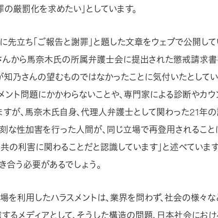
罪の厳罰化を求めたい」としています。
に先立ち「ご報告と謝罪」と題した文章をウェブで公開して
さんから馬奈木氏の所属弁護士会に提出された懲戒請求書
が知乃さんの望むものではなかったことに気付いたとしてい
メント問題にかかわらないことや、専門家による診断やカウ
ますが、馬奈木氏自身、代理人弁護士として関わった21年
深刻な性加害を行った人間が、同じ立場で再登用されること
公共の利害に関わることだと認識しています」と述べていま
き合う必要があるでしょう。
立場を利用したハラスメントは、業界を問わず、社会の様々な
信するメディアとして、そうした構造の問題、日本社会におけ