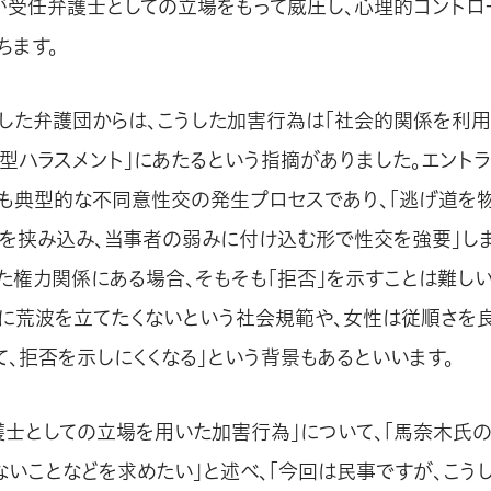
が受任弁護士としての立場をもって威圧し、心理的コントロ
ちます。
した弁護団からは、こうした加害行為は「社会的関係を利用
ト型ハラスメント」にあたるという指摘がありました。エント
最も典型的な不同意性交の発生プロセスであり、「逃げ道を
を挟み込み、当事者の弱みに付け込む形で性交を強要」しま
た権力関係にある場合、そもそも「拒否」を示すことは難しい
に荒波を立てたくないという社会規範や、女性は従順さを良
て、拒否を示しにくくなる」という背景もあるといいます。
護士としての立場を用いた加害行為」について、「馬奈木氏
ないことなどを求めたい」と述べ、「今回は民事ですが、こう