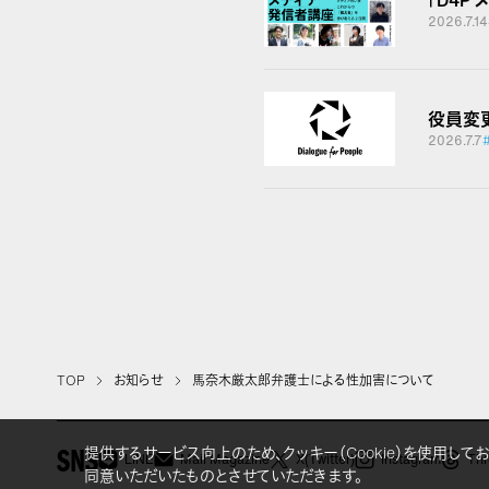
「D4P
2026.7.14
役員変
2026.7.7
TOP
お知らせ
馬奈木厳太郎弁護士による性加害について
提供するサービス向上のため、クッキー（Cookie）を使用して
SNS
LINE
Mail Magazine
X(Twitter)
Instagram
Thr
同意いただいたものとさせていただきます。