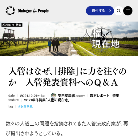
寄付する
入管はなぜ、「排除」に力を注ぐの
か 入管発表資料へのＱ＆Ａ
date
2021.12.21
writer
安田菜津紀
category
取材レポート
特集
feature
2021年冬特集「人権の現在地」
tag
#収容問題
数々の人道上の問題を指摘されてきた入管法政府案が、再
び提出されようとしている。