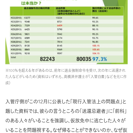
※100％を超える年があるのは、前年に退去強制命令を受け、次の年に送還され
た人などがいるため（資料はいずれも、髙橋済弁護士が「入管白書」などを元に作
成）
入管庁側がこの12月に公表した「現行入管法上の問題点」と
題した資料では、彼らの言うところの「送還忌避者」に「前科」
のある人々がいることを強調し、仮放免中に逃亡した人々が
いることを問題視する。なぜ帰ることができないのか、なぜ仮