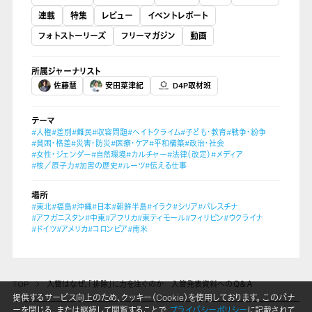
連載
特集
レビュー
イベントレポート
フォトストーリーズ
フリーマガジン
動画
所属ジャーナリスト
佐藤慧
安田菜津紀
D4P取材班
テーマ
#人権
#差別
#難民
#収容問題
#ヘイトクライム
#子ども・教育
#戦争・紛争
#貧困・格差
#災害・防災
#医療・ケア
#平和構築
#政治・社会
#女性・ジェンダー
#自然環境
#カルチャー
#法律（改定）
#メディア
#核／原子力
#加害の歴史
#ルーツ
#伝える仕事
場所
#東北
#福島
#沖縄
#日本
#朝鮮半島
#イラク
#シリア
#パレスチナ
#アフガニスタン
#中東
#アフリカ
#東ティモール
#フィリピン
#ウクライナ
#ドイツ
#アメリカ
#コロンビア
#南米
TOP
入管はなぜ、「排除」に力を注ぐのか 入管発表資料へのＱ＆Ａ
提供するサービス向上のため、クッキー（Cookie）を使用しております。 このバナ
ーを閉じる、または継続して閲覧することで、
プライバシーポリシー
に記載されて