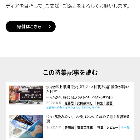
ディアを目指して。ご支援・ご協力をよろしくお願いします。
寄付はこちら
この特集記事を読む
2022年上半期 取材ダイジェスト[海外編]戦争が砕い
た日常
―人々が今、願うことは（ウクライナ・イラク・シリア他）
2022.8.5
佐藤慧
安田菜津紀
特集
動画
#戦争・紛争
#イラク
#シリア
#ウクライナ
じっくり読みたい、「人権」について改めて考える書籍５
選
2022.1.11
#人権
佐藤慧
安田菜津紀
特集
レビュー