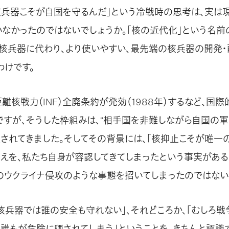
「核兵器こそが自国を守るんだ」という冷戦時の思考は、実は
いなかったのではないでしょうか。「核の近代化」という名前
核兵器に代わり、より使いやすい、最先端の核兵器の開発
わけです。
離核戦力（INF）全廃条約が発効（1988年）するなど、国
ですが、そうした枠組みは、“相手国を非難しながら自国の
壊されてきました。そしてその背景には、「核抑止こそが唯一
考えを、私たち自身が容認してきてしまったという事実がある
のウクライナ侵攻のような事態を招いてしまったのではない
「核兵器では誰の安全も守れない」、それどころか、「むしろ
、誰もが危険に晒されてしまう」ということを、きちんと認識