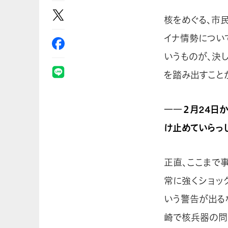
核をめぐる、市
イナ情勢につい
いうものが、決
を踏み出すこと
――２月24日
け止めていらっ
正直、ここまで
常に強くショッ
いう警告が出る
崎で核兵器の問