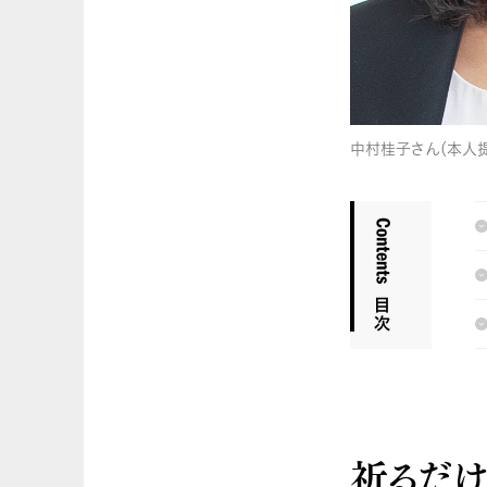
中村桂子さん（本人提
祈るだ