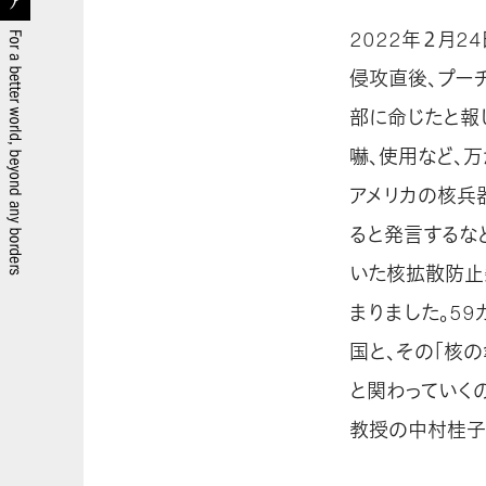
2022年２月
侵攻直後、プー
部に命じたと報
嚇、使用など、
アメリカの核兵
ると発言するな
いた核拡散防止
まりました。5
国と、その「核
と関わっていく
教授の中村桂子