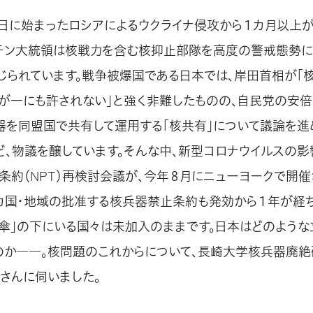
24日に始まったロシアによるウクライナ侵攻から１カ月以上
チン大統領は核戦力を含む核抑止部隊を高度の警戒態勢に
じられています。戦争被爆国である日本では、岸田首相が「
万が一にも許されない」と強く非難したものの、自民党の安
器を同盟国で共有して運用する「核共有」について議論を進
ど、物議を醸しています。そんな中、新型コロナウイルスの
条約（NPT）再検討会議が、今年８月にニューヨークで開
9カ国・地域の批准する核兵器禁止条約も発効から１年が経
の傘」の下にいる国々は未加入のままです。日本はどのよう
のか――。核問題のこれからについて、長崎大学核兵器廃絶
さんに伺いました。