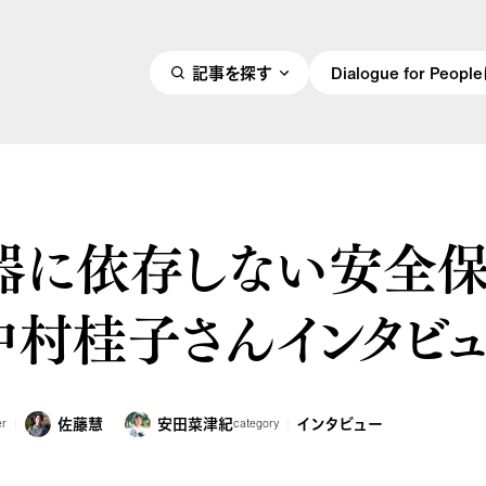
記事を探す
Dialogue for Peo
器に依存しない安全
中村桂子さんインタビ
佐藤慧
安田菜津紀
インタビュー
er
category