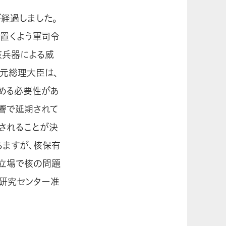
が経過しました。
置くよう軍司令
核兵器による威
倍元総理大臣は、
める必要性があ
影響で延期されて
催されることが決
ちますが、核保有
な立場で核の問題
研究センター准