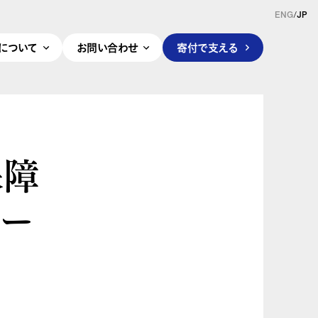
ENG
/
JP
pleについて
お問い合わせ
寄付で支える
保障
ュー